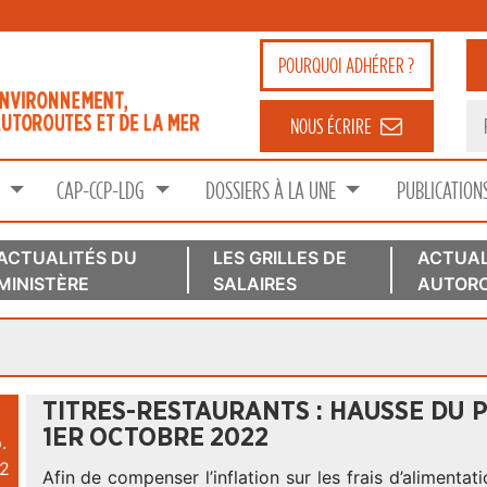
POURQUOI
ADHÉRER ?
NOUS ÉCRIRE
S
CAP-CCP-LDG
DOSSIERS À LA UNE
PUBLICATION
ACTUALITÉS DU
LES GRILLES DE
ACTUAL
MINISTÈRE
SALAIRES
AUTORO
TITRES-RESTAURANTS : HAUSSE DU P
1ER OCTOBRE 2022
.
2
Afin de compenser l’inflation sur les frais d’alimentat