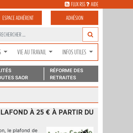
FLUX RSS
AIDE
ESPACE
ADHÉRENT
ADHÉSION
S
VIE AU TRAVAIL
INFOS UTILES
ITÉS
RÉFORME DES
UTES SAOR
RETRAITES
LAFOND À 25 € À PARTIR DU
ion, le plafond de