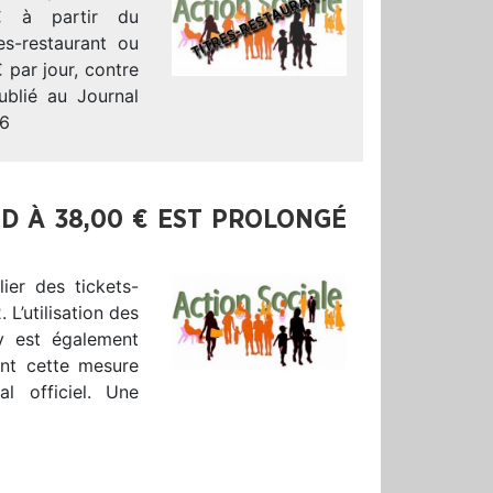
€ à partir du
es-restaurant ou
 par jour, contre
ublié au Journal
 6
D À 38,00 € EST PROLONGÉ
ier des tickets-
L’utilisation des
 y est également
ant cette mesure
l officiel. Une