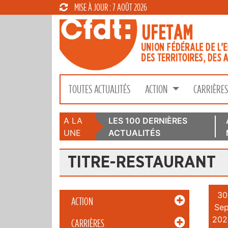
MISE À JOUR : 7 AOÛT 2026
TOUTES ACTUALITÉS
ACTION
CARRIÈRE
A LA
LES 100 DERNIÈRES
UNE
ACTUALITÉS
TITRE-RESTAURANT
30
ACTION
Sep
202
CARRIÈRES