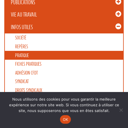
PUBLICATIONS
VIE AU TRAVAIL
INFOS UTILES
SOCIÉTÉ
REPÈRES
PRATIQUE
FICHES PRATIQUES
ADHÉSION CFDT
SYNDICAT
DROITS SYNDICAUX
DIVERS
Nous utilisons des cookies pour vous garantir la meilleure
expérience sur notre site web. Si vous continuez à utiliser ce
ÉLECTIONS EUROPÉENNES ET LÉGISLATIVES 2024
site, nous supposerons que vous en êtes satisfait.
OK
_____ UFETAM-CFDT