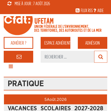
MISE À JOUR : 7 AOÛT 2026
FLUX RSS
AIDE
ADHÉRER ?
ESPACE
ADHÉRENT
ADHÉSION
PRATIQUE
5
Août.
2026
VACANCES SCOLAIRES 2027-2028