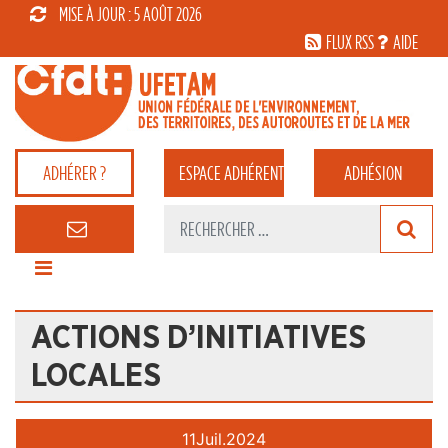
MISE À JOUR : 5 AOÛT 2026
FLUX RSS
AIDE
ADHÉRER ?
ESPACE
ADHÉRENT
ADHÉSION
ACTIONS D’INITIATIVES
LOCALES
11
Juil.
2024