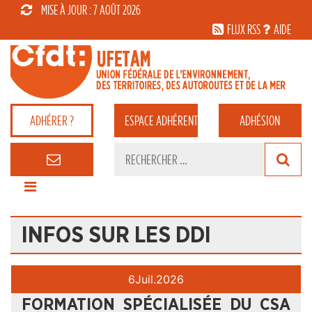
MISE À JOUR : 7 AOÛT 2026
FLUX RSS
AIDE
ADHÉRER ?
ESPACE
ADHÉRENT
ADHÉSION
INFOS SUR LES DDI
6
Juil.
2026
FORMATION SPÉCIALISÉE DU CSA