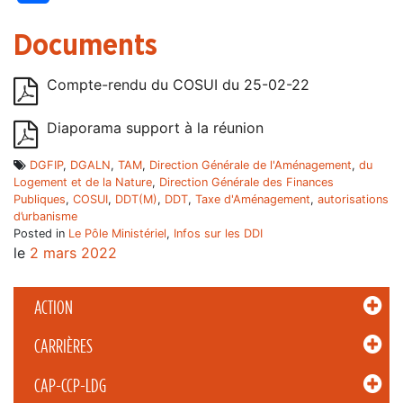
Documents
Compte-rendu du COSUI du 25-02-22
Diaporama support à la réunion
DGFIP
,
DGALN
,
TAM
,
Direction Générale de l'Aménagement
,
du
Logement et de la Nature
,
Direction Générale des Finances
Publiques
,
COSUI
,
DDT(M)
,
DDT
,
Taxe d'Aménagement
,
autorisations
d’urbanisme
Posted in
Le Pôle Ministériel
,
Infos sur les DDI
le
2 mars 2022
ACTION
CARRIÈRES
CAP-CCP-LDG