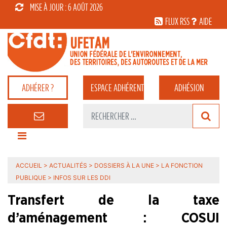
MISE À JOUR : 6 AOÛT 2026
FLUX RSS
AIDE
ADHÉRER ?
ESPACE
ADHÉRENT
ADHÉSION
ACCUEIL
>
ACTUALITÉS
>
DOSSIERS À LA UNE
>
LA FONCTION
PUBLIQUE
>
INFOS SUR LES DDI
Transfert de la taxe
d’aménagement : COSUI