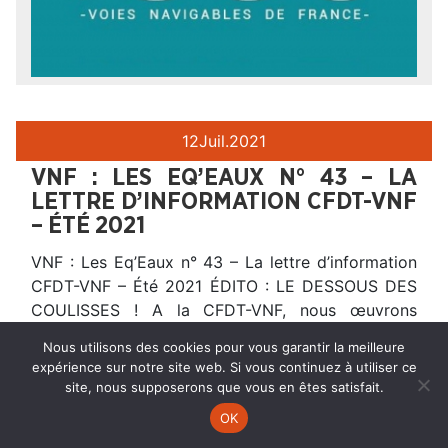
12
Juil.
2021
VNF : LES EQ’EAUX N° 43 – LA
LETTRE D’INFORMATION CFDT-VNF
– ÉTÉ 2021
VNF : Les Eq’Eaux n° 43 – La lettre d’information
CFDT-VNF – Été 2021 ÉDITO : LE DESSOUS DES
COULISSES ! A la CFDT-VNF, nous œuvrons
chaque jour pour faire évoluer et vivre notre
Nous utilisons des cookies pour vous garantir la meilleure
établissement en étant force de propositions mais
expérience sur notre site web. Si vous continuez à utiliser ce
aussi à l’initiative de nombreuses actions internes
site, nous supposerons que vous en êtes satisfait.
et externes afin de porter et défendre
OK