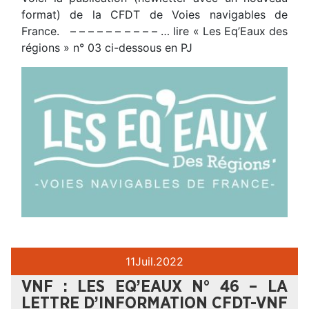
format) de la CFDT de Voies navigables de
France. – – – – – – – – – – … lire « Les Eq’Eaux des
régions » n° 03 ci-dessous en PJ
11
Juil.
2022
VNF : LES EQ’EAUX N° 46 – LA
LETTRE D’INFORMATION CFDT-VNF