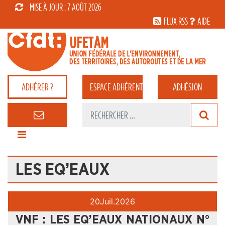
MISE À JOUR : 7 AOÛT 2026
FLUX RSS
AIDE
ADHÉRER ?
ESPACE
ADHÉRENT
ADHÉSION
LES EQ’EAUX
20
Juil.
2026
VNF : LES EQ’EAUX NATIONAUX N°