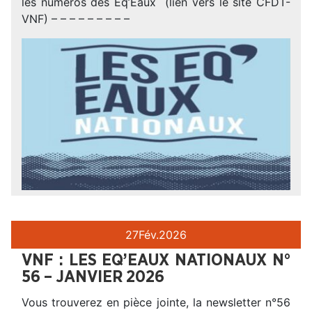
les numéros des Eq’Eaux (lien vers le site CFDT-
VNF) – – – – – – – – –
27
Fév.
2026
VNF : LES EQ’EAUX NATIONAUX N°
56 – JANVIER 2026
Vous trouverez en pièce jointe, la newsletter n°56