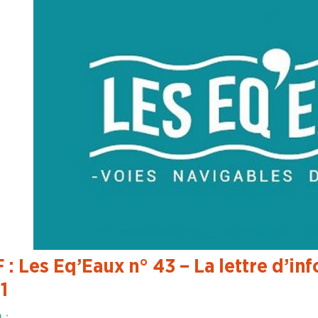
 : Les Eq’Eaux n° 43 – La lettre d’i
1
O
: