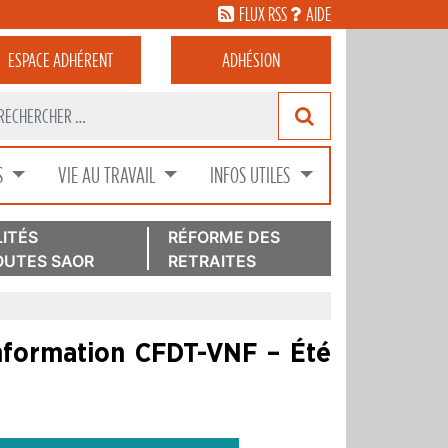
FLUX RSS
AIDE
ESPACE
ADHÉRENT
ADHÉSION
S
VIE AU TRAVAIL
INFOS UTILES
ITÉS
RÉFORME DES
UTES SAOR
RETRAITES
information CFDT-VNF – Été