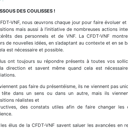
SSOUS DES COULISSES !
CFDT-VNF, nous œuvrons chaque jour pour faire évoluer et 
itions mais aussi à l’initiative de nombreuses actions int
ntérêts des personnels et de VNF. La CFDT-VNF montr
urs de nouvelles idées, en s’adaptant au contexte et en se 
la est nécessaire et possible.
lus ont toujours su répondre présents à toutes vos sollic
la direction et savent même quand cela est nécessaire
iations.
 viennent pas faire du présentéisme, ils ne viennent pas u
 tête dans un sens ou dans un autre, mais ils vienne
itions réalistes et
ructives, des constats utiles afin de faire changer les
ience.
, les élus de la CFDT-VNF savent saluer les avancées en r