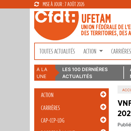
MISE À JOUR : 7 AOÛT 2026
TOUTES ACTUALITÉS
ACTION
CARRIÈRE
A LA
LES 100 DERNIÈRES
UNE
ACTUALITÉS
ACCU
ACTION
VNF
CARRIÈRES
202
CAP-CCP-LDG
Publié