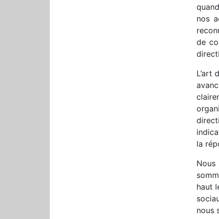
quand 
nos a
recon
de co
direct
L’art 
avanc
clair
organ
direct
indica
la rép
Nous 
sommes
haut 
socia
nous 