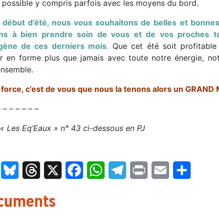
 possible y compris parfois avec les moyens du bord.
 début d’été, nous vous souhaitons de belles et bonnes
ons à bien prendre soin de vous et de vos proches to
gène de ces derniers mois
.
Que cet été soit profitable
ir en forme plus que jamais avec toute notre énergie, no
ensemble.
 force, c’est de vous que nous la tenons alors un GRAND
– – – – – – –
 « Les Eq’Eaux » n° 43 ci-dessous en PJ
LinkedIn
Bluesky
Threads
X
Facebook
WhatsApp
Telegram
Print
Email
Partage
cuments