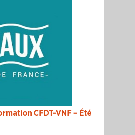
nformation CFDT-VNF – Été