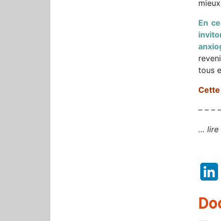
mieux
En ce
invit
anxio
reven
tous 
Cette
– – – 
… lire
Do