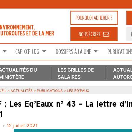
POURQUOI
ADHÉRER ?
NOUS ÉCRIRE
S
CAP-CCP-LDG
DOSSIERS À LA UNE
PUBLICATION
ACTUALITÉS DU
LES GRILLES DE
ACTUAL
MINISTÈRE
SALAIRES
AUTORO
EIL
>
ACTUALITÉS
>
PUBLICATIONS
>
LES EQ'EAUX
 : Les Eq’Eaux n° 43 – La lettre d’
1
 le
12 juillet 2021