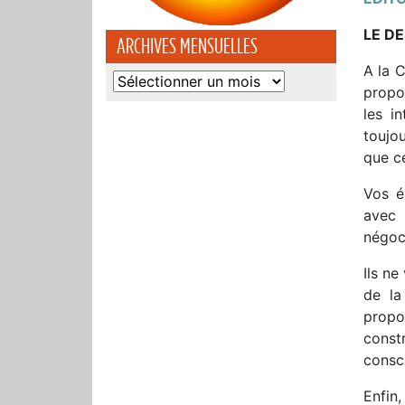
LE DE
ARCHIVES MENSUELLES
A la 
Archives
propos
mensuelles
les i
toujo
que ce
Vos é
avec 
négoc
Ils ne
de la
propos
const
consc
Enfin