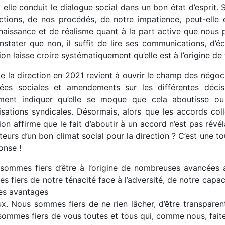
elle conduit le dialogue social dans un bon état d’esprit. 
ctions, de nos procédés, de notre impatience, peut-elle 
naissance et de réalisme quant à la part active que nous 
nstater que non, il suffit de lire ses communications, d’éc
ion laisse croire systématiquement qu’elle est à l’origine de t
de la direction en 2021 revient à ouvrir le champ des négo
ées sociales et amendements sur les différentes décisi
ement indiquer qu’elle se moque que cela aboutisse o
isations syndicales. Désormais, alors que les accords colle
ion affirme que le fait d’aboutir à un accord n’est pas révél
teurs d’un bon climat social pour la direction ? C’est une to
onse !
sommes fiers d’être à l’origine de nombreuses avancées 
 fiers de notre ténacité face à l’adversité, de notre capac
les avantages
ux. Nous sommes fiers de ne rien lâcher, d’être transparent
sommes fiers de vous toutes et tous qui, comme nous, fait