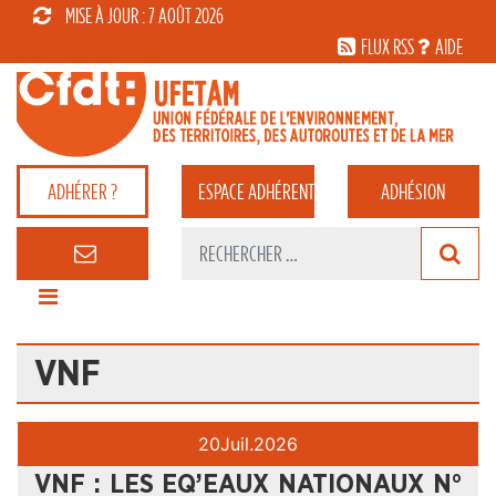
MISE À JOUR : 7 AOÛT 2026
FLUX RSS
AIDE
ADHÉRER ?
ESPACE
ADHÉRENT
ADHÉSION
VNF
20
Juil.
2026
VNF : LES EQ’EAUX NATIONAUX N°