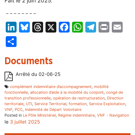
Fait le 2 juin 2025.
– – – – – – – –
LinkedIn
Bluesky
Threads
X
Facebook
WhatsApp
Telegram
Print
Email
Partager
Documents
Arrêté du 02-06-25
complément indemnitaire d’accompagnement
,
mobilité
fonctionnelle
,
allocation d’aide à la mobilité du conjoint
,
congé de
transition professionnelle
,
opération de restructuration
,
Direction
territoriale
,
UTI
,
Service Territorial
,
formation
,
Service Exploitation
,
VNF
,
PCC
,
Indemnité de Départ Volontaire
Posted in
Le Pôle Ministériel
,
Régime indemnitaire
,
VNF - Navigation
le
3 juillet 2025