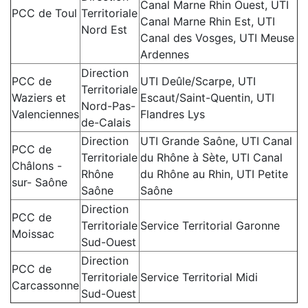
Canal Marne Rhin Ouest, UTI
PCC de Toul
Territoriale
Canal Marne Rhin Est, UTI
Nord Est
Canal des Vosges, UTI Meuse
Ardennes
Direction
PCC de
UTI Deûle/Scarpe, UTI
Territoriale
Waziers et
Escaut/Saint-Quentin, UTI
Nord-Pas-
Valenciennes
Flandres Lys
de-Calais
Direction
UTI Grande Saône, UTI Canal
PCC de
Territoriale
du Rhône à Sète, UTI Canal
Châlons -
Rhône
du Rhône au Rhin, UTI Petite
sur- Saône
Saône
Saône
Direction
PCC de
Territoriale
Service Territorial Garonne
Moissac
Sud-Ouest
Direction
PCC de
Territoriale
Service Territorial Midi
Carcassonne
Sud-Ouest