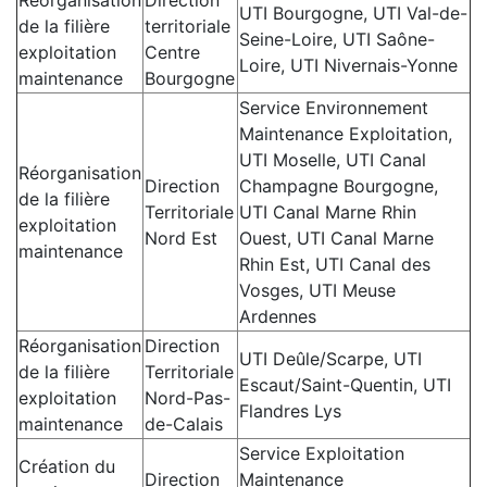
UTI Bourgogne, UTI Val-de-
de la filière
territoriale
Seine-Loire, UTI Saône-
exploitation
Centre
Loire, UTI Nivernais-Yonne
maintenance
Bourgogne
Service Environnement
Maintenance Exploitation,
UTI Moselle, UTI Canal
Réorganisation
Direction
Champagne Bourgogne,
de la filière
Territoriale
UTI Canal Marne Rhin
exploitation
Nord Est
Ouest, UTI Canal Marne
maintenance
Rhin Est, UTI Canal des
Vosges, UTI Meuse
Ardennes
Réorganisation
Direction
UTI Deûle/Scarpe, UTI
de la filière
Territoriale
Escaut/Saint-Quentin, UTI
exploitation
Nord-Pas-
Flandres Lys
maintenance
de-Calais
Service Exploitation
Création du
Direction
Maintenance