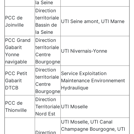
la Seine
Direction
PCC de
territoriale
UTI Seine amont, UTI Marne
Joinville
Bassin de
la Seine
PCC Grand
Direction
Gabarit
territoriale
UTI Nivernais-Yonne
Yonne
Centre
navigable
Bourgogne
Direction
PCC Petit
Service Exploitation
territoriale
Gabarit
Maintenance Environnement
Centre
DTCB
Hydraulique
Bourgogne
Direction
PCC de
Territoriale
UTI Moselle
Thionville
Nord Est
UTI Moselle, UTI Canal
Champagne Bourgogne, UTI
Direction