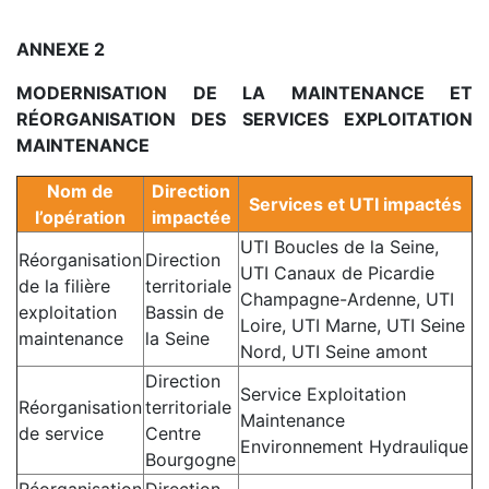
.
ANNEXE 2
MODERNISATION DE LA MAINTENANCE ET
RÉORGANISATION DES SERVICES EXPLOITATION
MAINTENANCE
Nom de
Direction
Services et UTI impactés
l’opération
impactée
UTI Boucles de la Seine,
Réorganisation
Direction
UTI Canaux de Picardie
de la filière
territoriale
Champagne-Ardenne, UTI
exploitation
Bassin de
Loire, UTI Marne, UTI Seine
maintenance
la Seine
Nord, UTI Seine amont
Direction
Service Exploitation
Réorganisation
territoriale
Maintenance
de service
Centre
Environnement Hydraulique
Bourgogne
Réorganisation
Direction