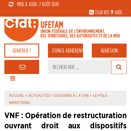
MISE À JOUR : 7 AOÛT 2026
FLUX RSS
AIDE
ADHÉRER ?
ESPACE
ADHÉRENT
ADHÉSION
ACCUEIL
>
ACTUALITÉS
>
DOSSIERS À LA UNE
>
LE PÔLE
MINISTÉRIEL
VNF : Opération de restructuration
ouvrant droit aux dispositifs