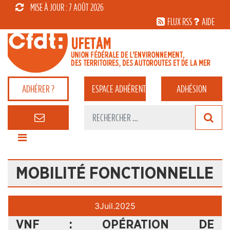
MISE À JOUR : 7 AOÛT 2026
FLUX RSS
AIDE
ADHÉRER ?
ESPACE
ADHÉRENT
ADHÉSION
MOBILITÉ FONCTIONNELLE
3
Juil.
2025
VNF : OPÉRATION DE