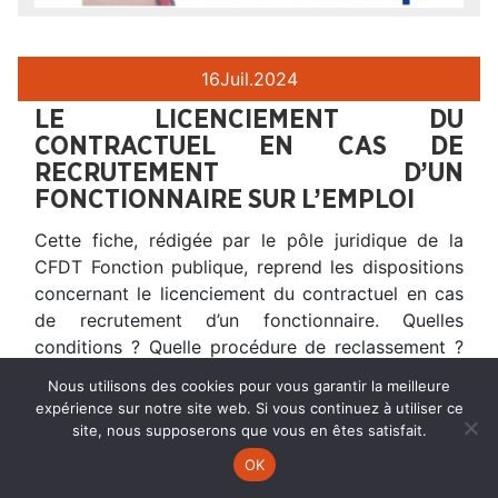
16
Juil.
2024
LE LICENCIEMENT DU
CONTRACTUEL EN CAS DE
RECRUTEMENT D’UN
FONCTIONNAIRE SUR L’EMPLOI
Cette fiche, rédigée par le pôle juridique de la
CFDT Fonction publique, reprend les dispositions
concernant le licenciement du contractuel en cas
de recrutement d’un fonctionnaire. Quelles
conditions ? Quelle procédure de reclassement ?
Quelles formalités ? – – – De quoi s’agit-il ? Il s’agit
Nous utilisons des cookies pour vous garantir la meilleure
de l’un des 8 cas de licenciement des
expérience sur notre site web. Si vous continuez à utiliser ce
contractuels : un
site, nous supposerons que vous en êtes satisfait.
OK