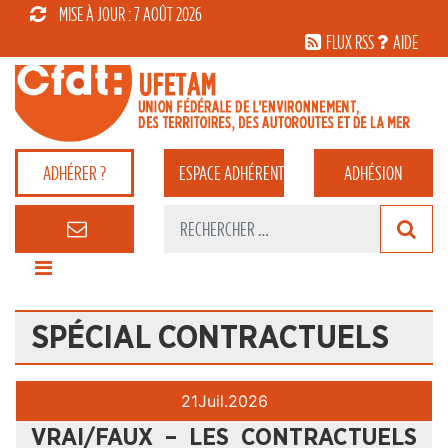
MISE À JOUR : 7 AOÛT 2026
FLUX RSS
AIDE
ADHÉRER ?
ESPACE
ADHÉRENT
ADHÉSION
SPÉCIAL CONTRACTUELS
21
Juil.
2026
VRAI/FAUX – LES CONTRACTUELS