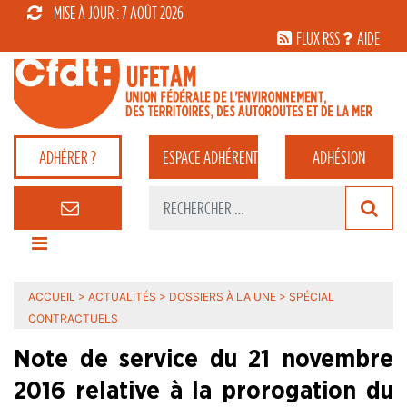
MISE À JOUR : 7 AOÛT 2026
FLUX RSS
AIDE
ADHÉRER ?
ESPACE
ADHÉRENT
ADHÉSION
ACCUEIL
>
ACTUALITÉS
>
DOSSIERS À LA UNE
>
SPÉCIAL
CONTRACTUELS
Note de service du 21 novembre
2016 relative à la prorogation du