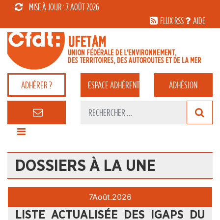
MISE À JOUR : 7 AOÛT 2026
FLUX RSS
AIDE
ADHÉRER ?
ESPACE
ADHÉRENT
ADHÉSION
DOSSIERS À LA UNE
7
Août.
2026
LISTE ACTUALISÉE DES IGAPS DU