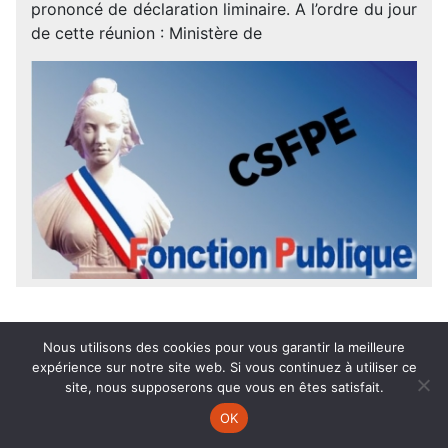
prononcé de déclaration liminaire. A l’ordre du jour
de cette réunion : Ministère de
10
Juil.
2026
Nous utilisons des cookies pour vous garantir la meilleure
expérience sur notre site web. Si vous continuez à utiliser ce
ASA DANS LA FONCTION PUBLIQUE
site, nous supposerons que vous en êtes satisfait.
: LE DÉCRET EST PUBLIÉ, MAIS LE
OK
DÉBAT EST LOIN D’ÊTRE CLOS