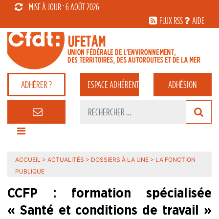
MISE À JOUR : 6 AOÛT 2026
FLUX RSS
AIDE
ADHÉRER ?
ESPACE
ADHÉRENT
ADHÉSION
ACCUEIL
>
ACTUALITÉS
>
DOSSIERS À LA UNE
>
LA FONCTION
PUBLIQUE
CCFP : formation spécialisée
« Santé et conditions de travail »