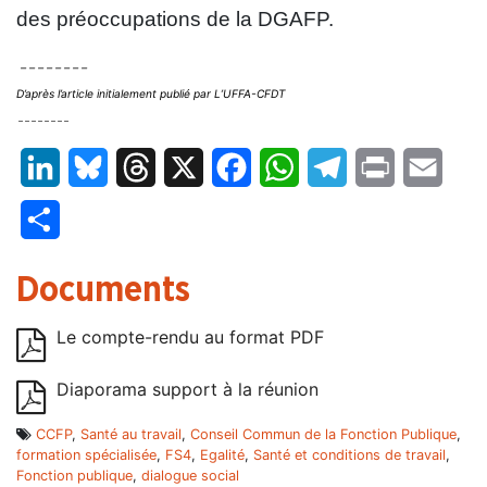
des préoccupations de la DGAFP.
– – – – – – – –
D’après l’article initialement publié par L’UFFA-CFDT
– – – – – – – –
LinkedIn
Bluesky
Threads
X
Facebook
WhatsApp
Telegram
Print
Email
Partager
Documents
Le compte-rendu au format PDF
Diaporama support à la réunion
CCFP
,
Santé au travail
,
Conseil Commun de la Fonction Publique
,
formation spécialisée
,
FS4
,
Egalité
,
Santé et conditions de travail
,
Fonction publique
,
dialogue social