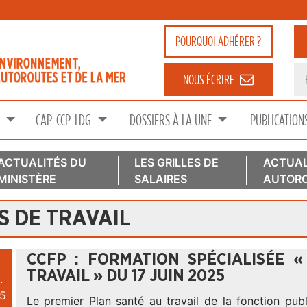
POURQUOI
ADHÉRER ?
NOUS ÉCRIRE
S
CAP-CCP-LDG
DOSSIERS À LA UNE
PUBLICATION
ACTUALITÉS DU
LES GRILLES DE
ACTUAL
MINISTÈRE
SALAIRES
AUTORO
S DE TRAVAIL
CCFP : FORMATION SPÉCIALISÉE 
TRAVAIL » DU 17 JUIN 2025
.
5
Le premier Plan santé au travail de la fonction pu