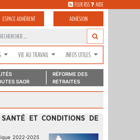
FLUX RSS
AIDE
ESPACE
ADHÉRENT
ADHÉSION
S
VIE AU TRAVAIL
INFOS UTILES
ITÉS
RÉFORME DES
UTES SAOR
RETRAITES
« SANTÉ ET CONDITIONS DE
blique 2022-2025