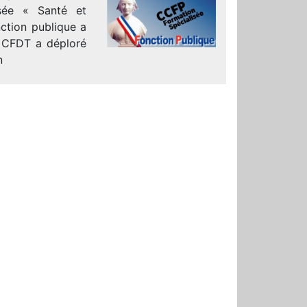
isée « Santé et
ction publique a
La CFDT a déploré
n