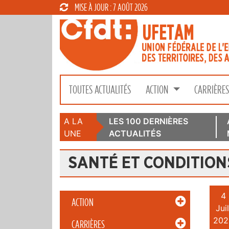
MISE À JOUR : 7 AOÛT 2026
TOUTES ACTUALITÉS
ACTION
CARRIÈRE
A LA
LES 100 DERNIÈRES
UNE
ACTUALITÉS
SANTÉ ET CONDITION
4
ACTION
Juil
202
CARRIÈRES