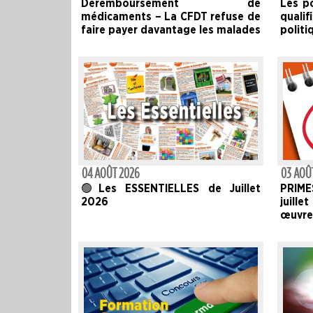
Déremboursement de
Les p
médicaments – La CFDT refuse de
quali
faire payer davantage les malades
politi
04 AOÛT 2026
03 AOÛ
🟢Les ESSENTIELLES de Juillet
PRIME
2026
juille
œuvr