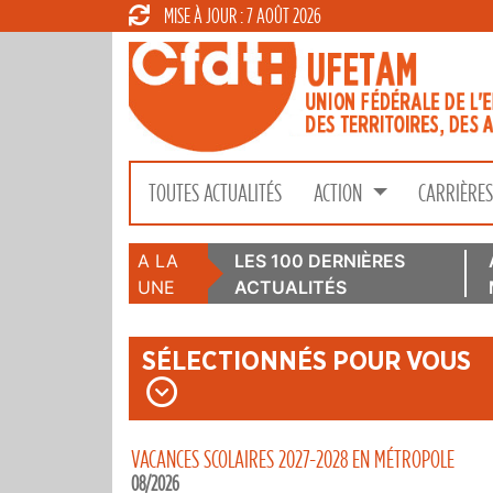
MISE À JOUR : 7 AOÛT 2026
TOUTES ACTUALITÉS
ACTION
CARRIÈRE
A LA
LES 100 DERNIÈRES
UNE
ACTUALITÉS
SÉLECTIONNÉS POUR VOUS
VACANCES SCOLAIRES 2027-2028 EN MÉTROPOLE
08/2026