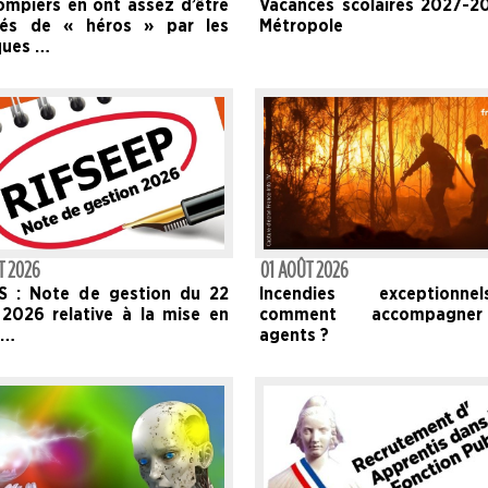
Vacances scolaires 2027-2
ompiers en ont assez d’être
Métropole
fiés de « héros » par les
ques …
T 2026
01 AOÛT 2026
S : Note de gestion du 22
Incendies exceptionn
t 2026 relative à la mise en
comment accompagne
e…
agents ?