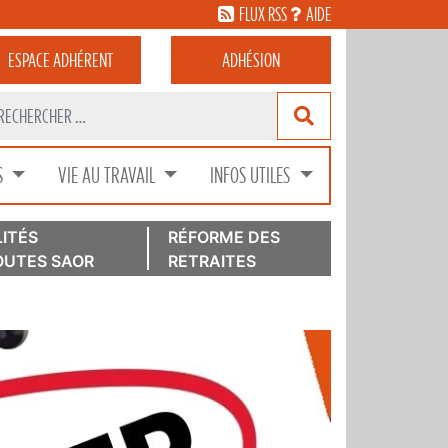
FLUX RSS
AIDE
ESPACE
ADHÉRENT
ADHÉSION
S
VIE AU TRAVAIL
INFOS UTILES
ITÉS
RÉFORME DES
UTES SAOR
RETRAITES