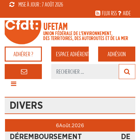
MISE À JOUR : 7 AOÛT 2026
FLUX RSS
AIDE
ADHÉRER ?
ESPACE
ADHÉRENT
ADHÉSION
DIVERS
6
Août.
2026
DÉREMBOURSEMENT DE