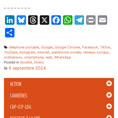
– – – – – – – –
LinkedIn
Bluesky
Threads
X
Facebook
WhatsApp
Telegram
Print
Email
Partager
téléphone portable
,
Google
,
Google Chrome
,
Facebook
,
TikTok
,
YouTube
,
Instagram
,
internet
,
plateforme sociale
,
réseaux sociaux
,
ordinateurs
,
smartphone
,
web
,
WhatsApp
Posted in
Société
,
Divers
le
6 septembre 2024
ACTION
CARRIÈRES
CAP-CCP-LDG