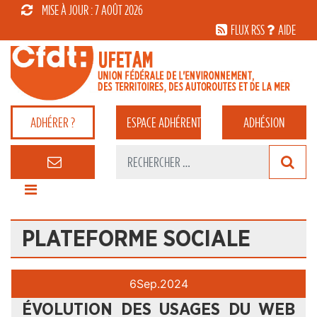
MISE À JOUR : 7 AOÛT 2026
FLUX RSS
AIDE
ADHÉRER ?
ESPACE
ADHÉRENT
ADHÉSION
PLATEFORME SOCIALE
6
Sep.
2024
ÉVOLUTION DES USAGES DU WEB