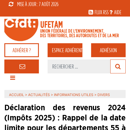
MISE À JOUR : 7 AOÛT 2026
FLUX RSS
AIDE
ADHÉRER ?
ESPACE
ADHÉRENT
ADHÉSION
ACCUEIL
>
ACTUALITÉS
>
INFORMATIONS UTILES
>
DIVERS
Déclaration des revenus 2024
(Impôts 2025) : Rappel de la date
limite pour les départements 55 à