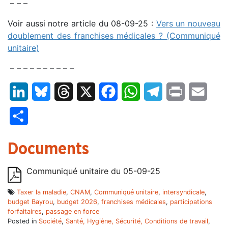
– – –
Voir aussi notre article du 08-09-25 :
Vers un nouveau
doublement des franchises médicales ? (Communiqué
unitaire)
– – – – – – – – – –
LinkedIn
Bluesky
Threads
X
Facebook
WhatsApp
Telegram
Print
Email
Partager
Documents
Communiqué unitaire du 05-09-25
Taxer la maladie
,
CNAM
,
Communiqué unitaire
,
intersyndicale
,
budget Bayrou
,
budget 2026
,
franchises médicales
,
participations
forfaitaires
,
passage en force
Posted in
Société
,
Santé, Hygiène, Sécurité, Conditions de travail
,