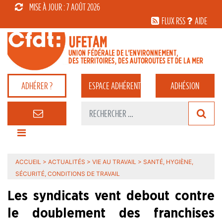
MISE À JOUR : 7 AOÛT 2026
FLUX RSS
AIDE
ADHÉRER ?
ESPACE
ADHÉRENT
ADHÉSION
ACCUEIL
>
ACTUALITÉS
>
VIE AU TRAVAIL
>
SANTÉ, HYGIÈNE,
SÉCURITÉ, CONDITIONS DE TRAVAIL
Les syndicats vent debout contre
le doublement des franchises