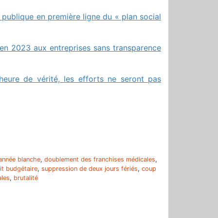
n publique en première ligne du « plan social
s en 2023 aux entreprises sans transparence
’heure de vérité, les efforts ne seront pas
r
année blanche
,
doublement des franchises médicales
,
it budgétaire
,
suppression de deux jours fériés
,
coup
ales
,
brutalité