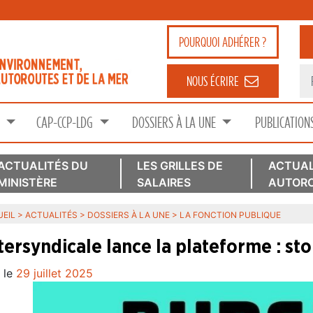
POURQUOI
ADHÉRER ?
NOUS ÉCRIRE
S
CAP-CCP-LDG
DOSSIERS À LA UNE
PUBLICATION
ACTUALITÉS DU
LES GRILLES DE
ACTUAL
MINISTÈRE
SALAIRES
AUTORO
EIL
>
ACTUALITÉS
>
DOSSIERS À LA UNE
>
LA FONCTION PUBLIQUE
ntersyndicale lance la plateforme : s
 le
29 juillet 2025