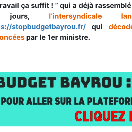
ravail ça suffit ! “ qui a déjà rassemb
 jours,
l’intersyndicale 
ps://stopbudgetbayrou.fr/
qui
décod
oncées
par le 1er ministre.