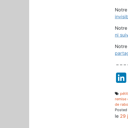
Notre
invis
Notre
ni suiv
Notre
parta
– – – 
péti
remise 
de rabo
Posted
le
29 