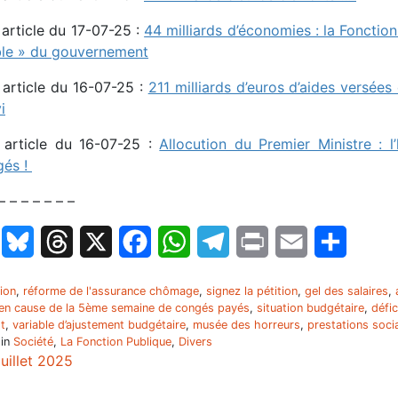
 article du 17-07-25 :
44 milliards d’économies : la Fonctio
ible » du gouvernement
 article du 16-07-25 :
211 milliards d’euros d’aides versée
i
 article du 16-07-25 :
Allocution du Premier Ministre : l
gés !
– – – – – – –
LinkedIn
Bluesky
Threads
X
Facebook
WhatsApp
Telegram
Print
Email
Partage
tion
,
réforme de l'assurance chômage
,
signez la pétition
,
gel des salaires
,
en cause de la 5ème semaine de congés payés
,
situation budgétaire
,
défic
t
,
variable d’ajustement budgétaire
,
musée des horreurs
,
prestations soci
 in
Société
,
La Fonction Publique
,
Divers
juillet 2025