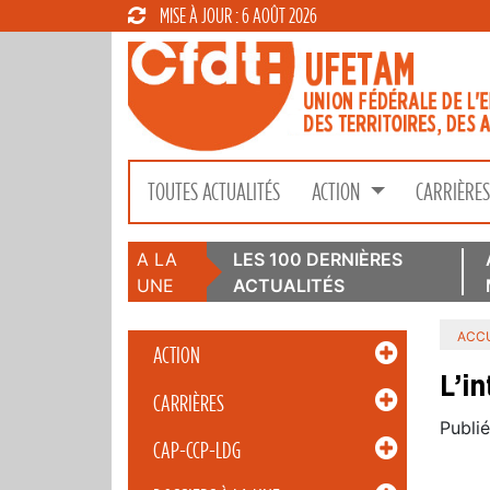
MISE À JOUR : 6 AOÛT 2026
TOUTES ACTUALITÉS
ACTION
CARRIÈRE
A LA
LES 100 DERNIÈRES
UNE
ACTUALITÉS
ACCU
ACTION
L’i
CARRIÈRES
Publié
CAP-CCP-LDG