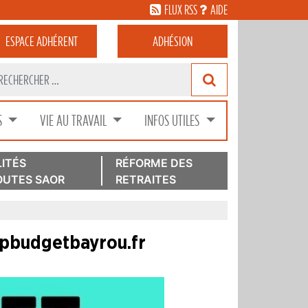
FLUX RSS
AIDE
ESPACE
ADHÉRENT
ADHÉSION
S
VIE AU TRAVAIL
INFOS UTILES
ITÉS
RÉFORME DES
UTES SAOR
RETRAITES
topbudgetbayrou.fr