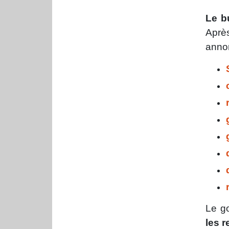
Le b
Aprè
anno
Le g
les r