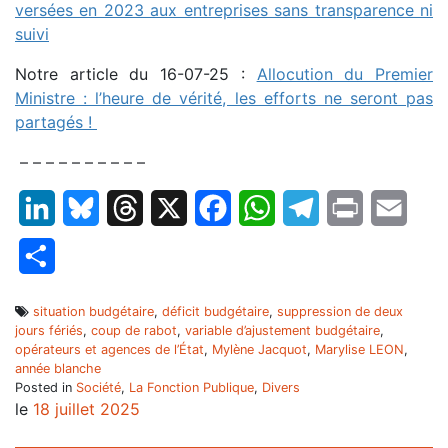
versées en 2023 aux entreprises sans transparence ni
suivi
Notre article du 16-07-25 :
Allocution du Premier
Ministre : l’heure de vérité, les efforts ne seront pas
partagés !
– – – – – – – – – –
LinkedIn
Bluesky
Threads
X
Facebook
WhatsApp
Telegram
Print
Email
Partager
situation budgétaire
,
déficit budgétaire
,
suppression de deux
jours fériés
,
coup de rabot
,
variable d’ajustement budgétaire
,
opérateurs et agences de l’État
,
Mylène Jacquot
,
Marylise LEON
,
année blanche
Posted in
Société
,
La Fonction Publique
,
Divers
le
18 juillet 2025