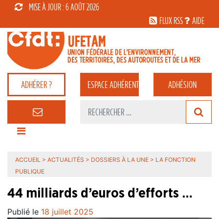
MISE À JOUR : 6 AOÛT 2026
FLUX RSS
AIDE
ADHÉRER ?
ESPACE
ADHÉRENT
ADHÉSION
ACCUEIL
>
ACTUALITÉS
>
DOSSIERS À LA UNE
>
LA FONCTION
PUBLIQUE
44 milliards d’euros d’efforts …
Publié le
18 juillet 2025