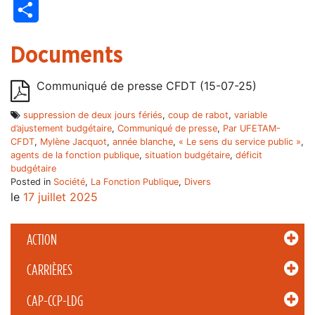
Partager
Documents
Communiqué de presse CFDT (15-07-25)
suppression de deux jours fériés
,
coup de rabot
,
variable
d’ajustement budgétaire
,
Communiqué de presse
,
Par UFETAM-
CFDT
,
Mylène Jacquot
,
année blanche
,
« Le sens du service public »
,
agents de la fonction publique
,
situation budgétaire
,
déficit
budgétaire
Posted in
Société
,
La Fonction Publique
,
Divers
le
17 juillet 2025
ACTION
CARRIÈRES
CAP-CCP-LDG