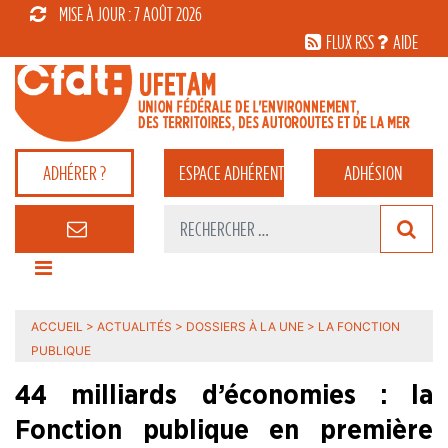
MISE À JOUR : 7 AOÛT 2026
FLUX RSS
AIDE
ADHÉRER ?
ESPACE
ADHÉRENT
ADHÉSION
ACCUEIL
>
ACTUALITÉS
>
DOSSIERS À LA UNE
>
LA FONCTION
PUBLIQUE
44 milliards d’économies : la
Fonction publique en première