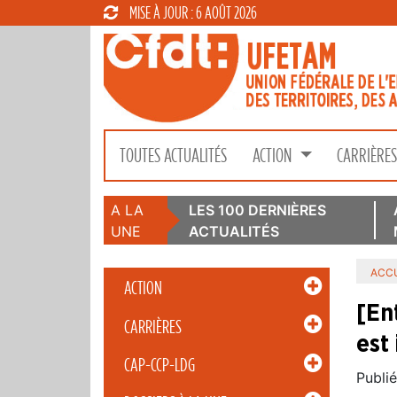
MISE À JOUR : 6 AOÛT 2026
TOUTES ACTUALITÉS
ACTION
CARRIÈRE
A LA
LES 100 DERNIÈRES
UNE
ACTUALITÉS
ACCU
ACTION
[En
CARRIÈRES
est
CAP-CCP-LDG
Publié