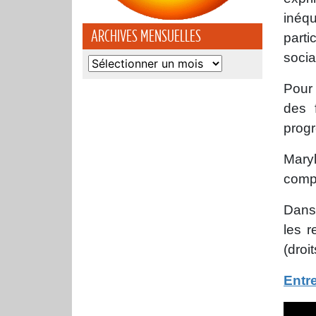
inéqu
ARCHIVES MENSUELLES
parti
socia
Archives
mensuelles
Pour 
des 
progr
Mary
comp
Dans 
les r
(droi
Entr