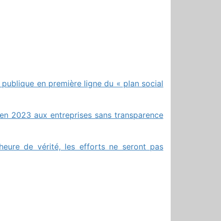
n publique en première ligne du « plan social
s en 2023 aux entreprises sans transparence
’heure de vérité, les efforts ne seront pas
r