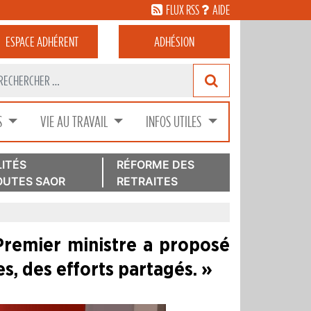
FLUX RSS
AIDE
ESPACE
ADHÉRENT
ADHÉSION
S
VIE AU TRAVAIL
INFOS UTILES
ITÉS
RÉFORME DES
UTES SAOR
RETRAITES
Premier ministre a proposé
es, des efforts partagés. »