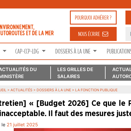
POURQUOI
ADHÉRER ?
NOUS ÉCRIRE
S
CAP-CCP-LDG
DOSSIERS À LA UNE
PUBLICATION
ACTUALITÉS DU
LES GRILLES DE
ACTUAL
MINISTÈRE
SALAIRES
AUTORO
EIL
>
ACTUALITÉS
>
DOSSIERS À LA UNE
>
LA FONCTION PUBLIQUE
tretien] « [Budget 2026] Ce que le 
 inacceptable. Il faut des mesures just
 le
21 juillet 2025