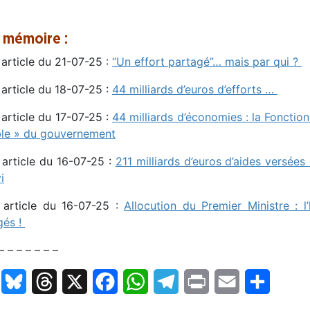
 mémoire :
 article du 21-07-25 :
“Un effort partagé”… mais par qui ?
 article du 18-07-25 :
44 milliards d’euros d’efforts …
 article du 17-07-25 :
44 milliards d’économies : la Fonctio
ible » du gouvernement
 article du 16-07-25 :
211 milliards d’euros d’aides versée
i
 article du 16-07-25 :
Allocution du Premier Ministre : l
gés !
– – – – – – –
LinkedIn
Bluesky
Threads
X
Facebook
WhatsApp
Telegram
Print
Email
Partage