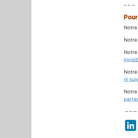
– – –
Pour
Notre
Notre
Notre
invis
Notre
ni suiv
Notre
parta
– – – 