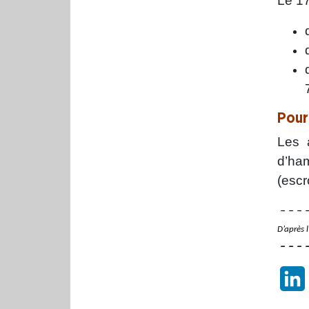
Le 1
Pour
Les 
d’ha
(escr
– – – –
D’après l
– – – –