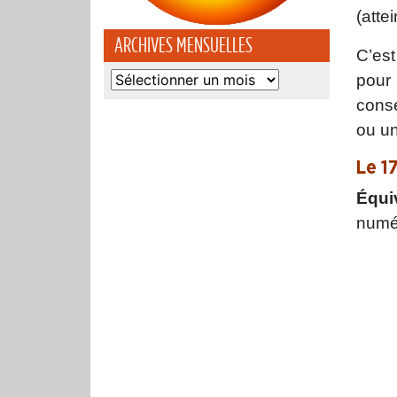
(atte
ARCHIVES MENSUELLES
C’est
Archives
pour 
mensuelles
conse
ou un
Le 1
Équi
numér