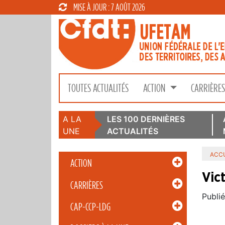
MISE À JOUR : 7 AOÛT 2026
TOUTES ACTUALITÉS
ACTION
CARRIÈRE
A LA
LES 100 DERNIÈRES
UNE
ACTUALITÉS
ACCU
ACTION
Vic
CARRIÈRES
Publié
CAP-CCP-LDG