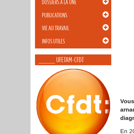
DOSSIERS À LA UNE
PUBLICATIONS
VIE AU TRAVAIL
INFOS UTILES
_____ UFETAM-CFDT
Vous
arna
diag
En 20