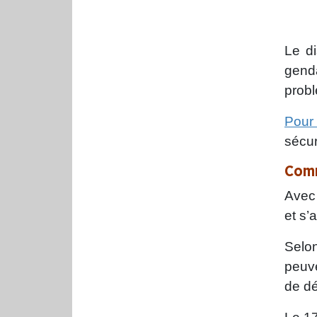
Le di
genda
prob
Pour 
sécur
Comm
Avec 
et s’
Selo
peuve
de dé