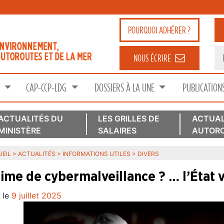
POURQUOI
ADHÉRER ?
NOUS ÉCRIRE
S
CAP-CCP-LDG
DOSSIERS À LA UNE
PUBLICATION
ACTUALITÉS DU
LES GRILLES DE
ACTUAL
MINISTÈRE
SALAIRES
AUTORO
EIL
>
ACTUALITÉS
>
INFORMATIONS UTILES
>
DIVERS
time de cybermalveillance ? … l’État 
 le
9 juillet 2025