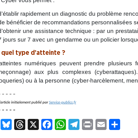
7Cyber vous permet :
d’établir rapidement un diagnostic du problème renco
de bénéficier de recommandations personnalisées sel
d’obtenir une assistance technique : par un prestatai
7 jours sur 7 avec un gendarme ou un policier lorsqu
 quel type d’atteinte ?
atteintes numériques peuvent prendre plusieurs f
meçonnage) aux plus complexes (cyberattaques).
oqueries) ou à la personne (cyber-harcèlement, me
 – – – –
’article initialement publié par
Service-publics.fr
 – – – –
LinkedIn
Bluesky
Threads
X
Facebook
WhatsApp
Telegram
Print
Email
Partage