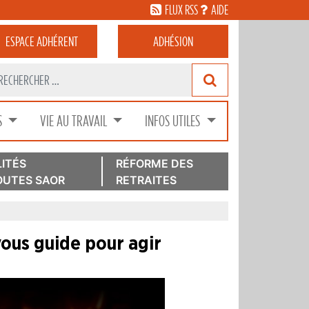
FLUX RSS
AIDE
ESPACE
ADHÉRENT
ADHÉSION
S
VIE AU TRAVAIL
INFOS UTILES
ITÉS
RÉFORME DES
UTES SAOR
RETRAITES
vous guide pour agir