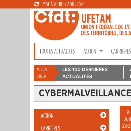
MISE À JOUR : 7 AOÛT 2026
TOUTES ACTUALITÉS
ACTION
CARRIÈRE
A LA
LES 100 DERNIÈRES
UNE
ACTUALITÉS
CYBERMALVEILLANC
9
ACTION
Juil
202
CARRIÈRES