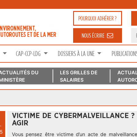
POURQUOI
ADHÉRER ?
NOUS ÉCRIRE
S
CAP-CCP-LDG
DOSSIERS À LA UNE
PUBLICATION
ACTUALITÉS DU
LES GRILLES DE
ACTUAL
MINISTÈRE
SALAIRES
AUTORO
E
VICTIME DE CYBERMALVEILLANCE ? 
AGIR
.
5
Vous pensez être victime d’un acte de malveillance 