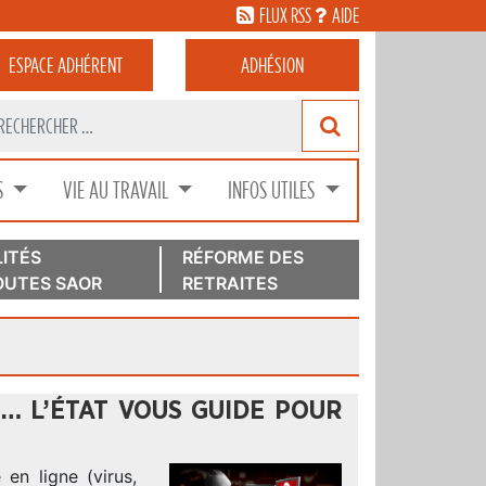
FLUX RSS
AIDE
ESPACE
ADHÉRENT
ADHÉSION
S
VIE AU TRAVAIL
INFOS UTILES
ITÉS
RÉFORME DES
UTES SAOR
RETRAITES
… L’ÉTAT VOUS GUIDE POUR
en ligne (virus,