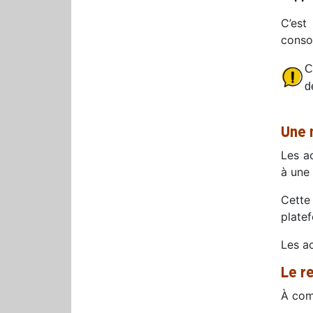
C’est
conso
C
d
.
Une 
Les a
à une
Cette
platef
Les a
Le r
À comp