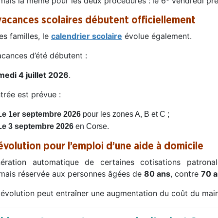
mais la même pour les deux procédures :
le 6
vendredi pré
vacances scolaires débutent officiellement
es familles, le
calendrier scolaire
évolue également.
acances d’été débutent :
medi 4 juillet 2026
.
trée est prévue :
Le 1er septembre 2026
pour les zones A, B et C ;
Le 3 septembre 2026
en Corse.
évolution pour l’emploi d’une aide à domicile
nération automatique de certaines cotisations patrona
mais réservée aux personnes âgées de
80 ans
, contre
70 
 évolution peut entraîner une augmentation du coût du maint