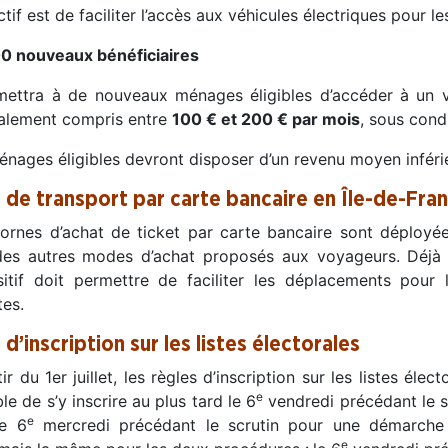
ctif est de faciliter l’accès aux véhicules électriques pour
0 nouveaux bénéficiaires
rmettra à de nouveaux ménages éligibles d’accéder à un vé
alement compris entre
100 € et 200 € par mois
, sous cond
énages éligibles devront disposer d’un revenu moyen inféri
e de transport par carte bancaire en Île-de-Fra
ornes d’achat de ticket par carte bancaire sont déployée
des autres modes d’achat proposés aux voyageurs. Déjà d
sitif doit permettre de faciliter les déplacements pou
tes.
 d’inscription sur les listes électorales
ir du 1er juillet, les règles d’inscription sur les listes élect
e
le de s’y inscrire au plus tard le 6
vendredi précédant le sc
e
le 6
mercredi précédant le scrutin pour une démarche e
e