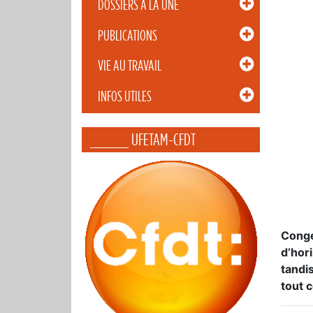
DOSSIERS À LA UNE
PUBLICATIONS
VIE AU TRAVAIL
INFOS UTILES
_____ UFETAM-CFDT
Congé
d’hor
tandi
tout 