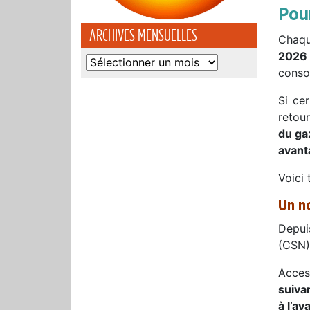
Pour
ARCHIVES MENSUELLES
Chaqu
2026 
Archives
conso
mensuelles
Si ce
retour
du ga
avant
Voici 
Un n
Depui
(CSN) 
Acces
suivan
à l’av