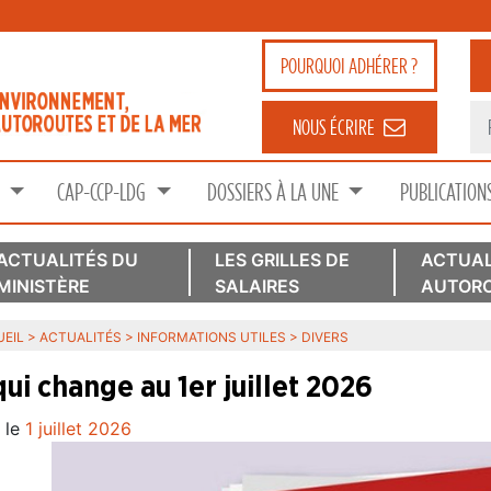
POURQUOI
ADHÉRER ?
NOUS ÉCRIRE
S
CAP-CCP-LDG
DOSSIERS À LA UNE
PUBLICATION
ACTUALITÉS DU
LES GRILLES DE
ACTUAL
MINISTÈRE
SALAIRES
AUTORO
EIL
>
ACTUALITÉS
>
INFORMATIONS UTILES
>
DIVERS
qui change au 1er juillet 2026
 le
1 juillet 2026