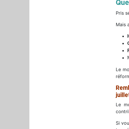
Que
Pris 
Mais a
Le moi
réform
Remb
juille
Le mo
contri
Si vo