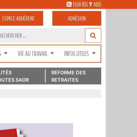
FLUX RSS
AIDE
ESPACE
ADHÉRENT
ADHÉSION
S
VIE AU TRAVAIL
INFOS UTILES
ITÉS
RÉFORME DES
UTES SAOR
RETRAITES