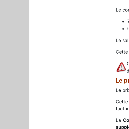
Le co
Le sa
Cette
C
d
Le p
Le pr
Cette
factur
La
Co
suppl