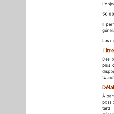
L’obje
50 00
Il pe
génér
Les m
Titr
Des b
plus 
dispo
touris
Délai
À part
possib
tard 