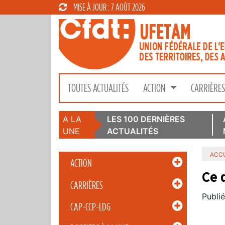
MISE À JOUR : 7 AOÛT 2026
TOUTES ACTUALITÉS
ACTION
CARRIÈRE
A LA
LES 100 DERNIÈRES
UNE
ACTUALITÉS
ACCU
ACTION
Ce 
CARRIÈRES
Publié
CAP-CCP-LDG