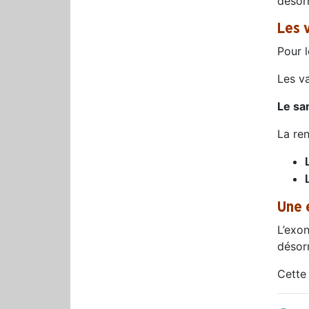
désor
Les 
Pour l
Les v
Le sa
La ren
Une 
L’exo
désor
Cette