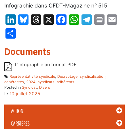
Infographie dans CFDT-Magazine n° 515
LinkedIn
Bluesky
Threads
X
Facebook
WhatsApp
Telegram
Print
Email
Partager
Documents
L'infographie au format PDF
Représentativité syndicale
,
Décryptage
,
syndicalisation
,
adhérentes
,
2024
,
syndicats
,
adhérents
Posted in
Syndicat
,
Divers
le
10 juillet 2025
ACTION
CARRIÈRES