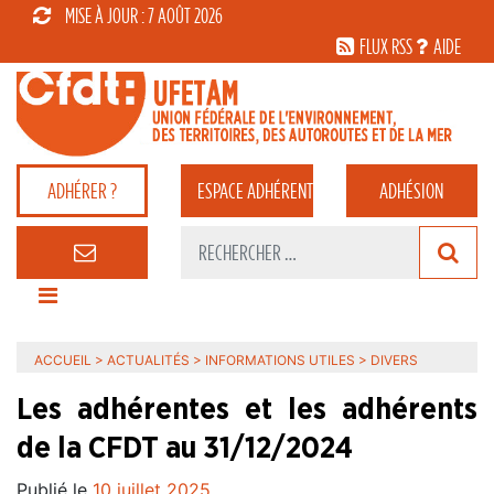
MISE À JOUR : 7 AOÛT 2026
FLUX RSS
AIDE
ADHÉRER ?
ESPACE
ADHÉRENT
ADHÉSION
ACCUEIL
>
ACTUALITÉS
>
INFORMATIONS UTILES
>
DIVERS
Les adhérentes et les adhérents
de la CFDT au 31/12/2024
Publié le
10 juillet 2025