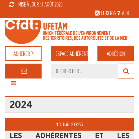
MISE À JOUR : 7 AOÛT 2026
FLUX RSS
AIDE
ADHÉRER ?
ESPACE
ADHÉRENT
ADHÉSION
2024
10
Juil.
2025
LES ADHÉRENTES ET LES