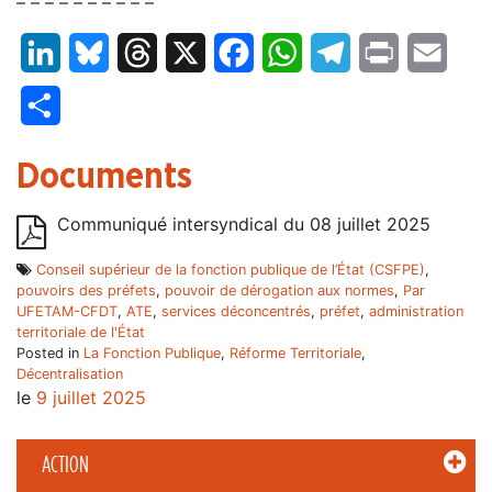
– – – – – – – – – –
LinkedIn
Bluesky
Threads
X
Facebook
WhatsApp
Telegram
Print
Email
Partager
Documents
Communiqué intersyndical du 08 juillet 2025
Conseil supérieur de la fonction publique de l’État (CSFPE)
,
pouvoirs des préfets
,
pouvoir de dérogation aux normes
,
Par
UFETAM-CFDT
,
ATE
,
services déconcentrés
,
préfet
,
administration
territoriale de l'État
Posted in
La Fonction Publique
,
Réforme Territoriale
,
Décentralisation
le
9 juillet 2025
ACTION