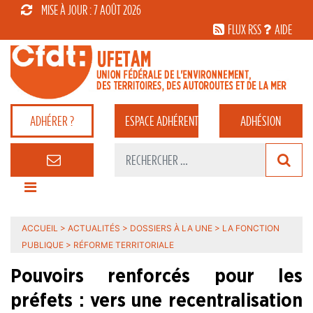
MISE À JOUR : 7 AOÛT 2026
FLUX RSS
AIDE
ADHÉRER ?
ESPACE
ADHÉRENT
ADHÉSION
ACCUEIL
>
ACTUALITÉS
>
DOSSIERS À LA UNE
>
LA FONCTION
PUBLIQUE
>
RÉFORME TERRITORIALE
Pouvoirs renforcés pour les
préfets : vers une recentralisation