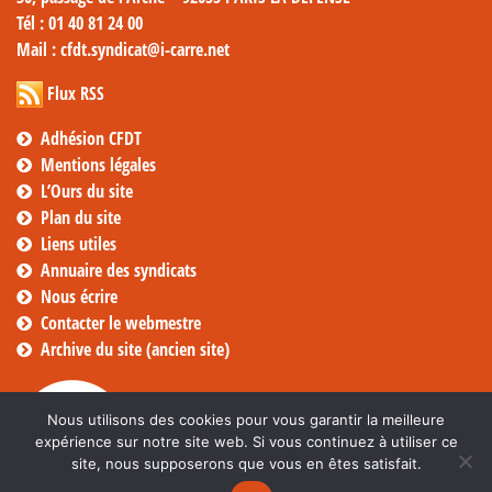
Tél
: 01 40 81 24 00
Mail
: cfdt.syndicat@i-carre.net
Flux RSS
Adhésion CFDT
Mentions légales
L’Ours du site
Plan du site
Liens utiles
Annuaire des syndicats
Nous écrire
Contacter le webmestre
Archive du site (ancien site)
Nous utilisons des cookies pour vous garantir la meilleure
expérience sur notre site web. Si vous continuez à utiliser ce
site, nous supposerons que vous en êtes satisfait.