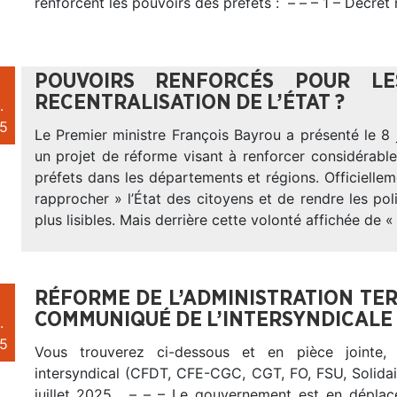
renforcent les pouvoirs des préfets : – – – 1 – Décret 
POUVOIRS RENFORCÉS POUR L
RECENTRALISATION DE L’ÉTAT ?
.
5
Le Premier ministre François Bayrou a présenté le 8 j
un projet de réforme visant à renforcer considérabl
préfets dans les départements et régions. Officiellemen
rapprocher » l’État des citoyens et de rendre les pol
plus lisibles. Mais derrière cette volonté affichée de «
RÉFORME DE L’ADMINISTRATION TERR
COMMUNIQUÉ DE L’INTERSYNDICALE
.
5
Vous trouverez ci-dessous et en pièce jointe,
intersyndical (CFDT, CFE-CGC, CGT, FO, FSU, Solida
juillet 2025. – – – Le gouvernement est en déplac