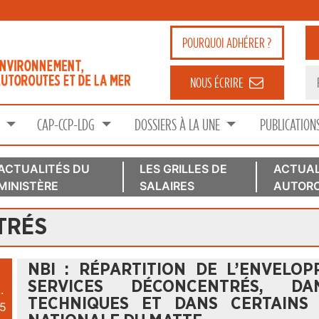
POURQUOI
ADHÉRER ?
NOUS ÉCRIRE
S
CAP-CCP-LDG
DOSSIERS À LA UNE
PUBLICATION
ACTUALITÉS DU
LES GRILLES DE
ACTUAL
MINISTÈRE
SALAIRES
AUTORO
TRÉS
NBI : RÉPARTITION DE L’ENVELO
SERVICES DÉCONCENTRÉS, DA
.
TECHNIQUES ET DANS CERTAINS
5