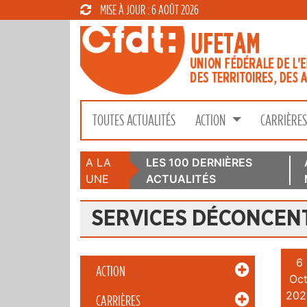
MISE À JOUR : 6 AOÛT 2026
TOUTES ACTUALITÉS
ACTION
CARRIÈRE
A LA
LES 100 DERNIÈRES
UNE
ACTUALITÉS
SERVICES DÉCONCEN
6
ACTION
Oct
202
CARRIÈRES