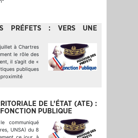
n°
ES PRÉFETS : VERS UNE
uillet à Chartres
ement le rôle des
t, il s’agit de «
itiques publiques
 proximité
ITORIALE DE L’ÉTAT (ATE) :
 FONCTION PUBLIQUE
 le communiqué
ires, UNSA) du 8
ement ce jour, à