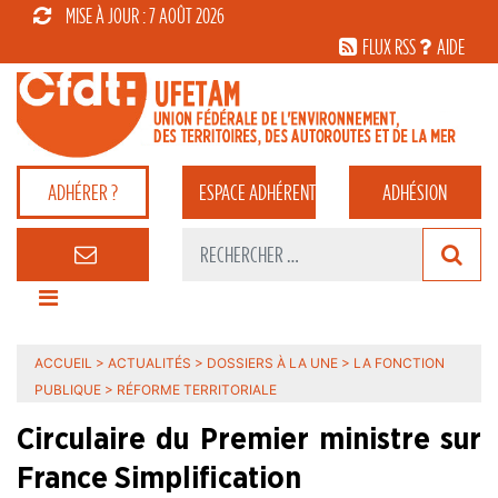
MISE À JOUR : 7 AOÛT 2026
FLUX RSS
AIDE
ADHÉRER ?
ESPACE
ADHÉRENT
ADHÉSION
ACCUEIL
>
ACTUALITÉS
>
DOSSIERS À LA UNE
>
LA FONCTION
PUBLIQUE
>
RÉFORME TERRITORIALE
Circulaire du Premier ministre sur
France Simplification