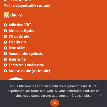
Mail
: cfdt.syndicat@i-carre.net
Flux RSS
Adhésion CFDT
Mentions légales
L’Ours du site
Plan du site
Liens utiles
Annuaire des syndicats
Nous écrire
Contacter le webmestre
Archive du site (ancien site)
Nous utilisons des cookies pour vous garantir la meilleure
expérience sur notre site web. Si vous continuez à utiliser ce
site, nous supposerons que vous en êtes satisfait.
OK