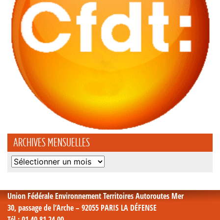
ARCHIVES MENSUELLES
Archives
mensuelles
Union Fédérale Environnement Territoires Autoroutes Mer
30, passage de l’Arche – 92055 PARIS LA DÉFENSE
Tél
: 01 40 81 24 00