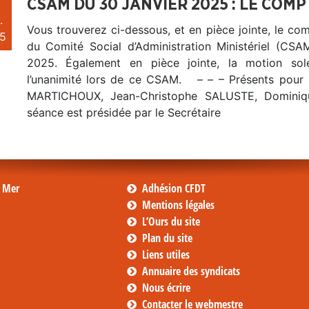
CSAM DU 30 JANVIER 2025 : LE COM
.
Vous trouverez ci-dessous, et en pièce jointe, le c
5
du Comité Social d’Administration Ministériel (CSA
2025. Également en pièce jointe, la motion sol
l’unanimité lors de ce CSAM. – – – Présents pour 
MARTICHOUX, Jean-Christophe SALUSTE, Domini
séance est présidée par le Secrétaire
s Mer
Adhésion CFDT
Mentions légales
L’Ours du site
Plan du site
Liens utiles
Annuaire des syndicats
Nous écrire
Contacter le webmestre