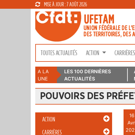
MISE À JOUR : 7 AOÛT 2026
TOUTES ACTUALITÉS
ACTION
CARRIÈRE
A LA
LES 100 DERNIÈRES
UNE
ACTUALITÉS
POUVOIRS DES PRÉFE
16
ACTION
Avr
202
CARRIÈRES