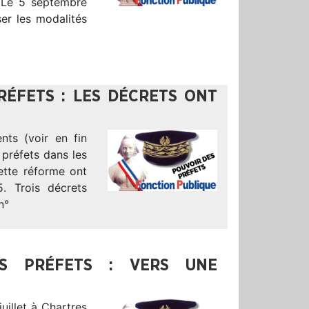
 Le 5 septembre
ser les modalités
RÉFETS : LES DÉCRETS ONT
nts (voir en fin
 préfets dans les
cette réforme ont
5. Trois décrets
n°
ES PRÉFETS : VERS UNE
uillet à Chartres