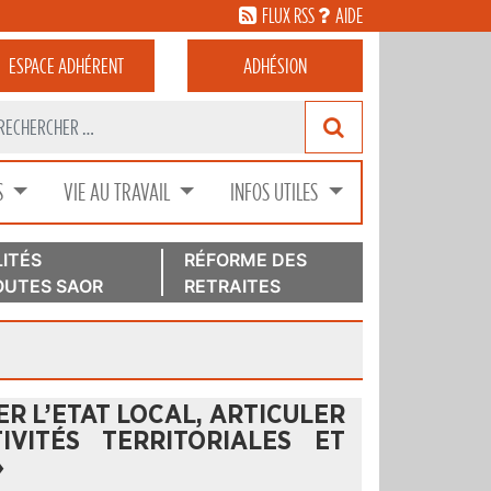
FLUX RSS
AIDE
ESPACE
ADHÉRENT
ADHÉSION
S
VIE AU TRAVAIL
INFOS UTILES
ITÉS
RÉFORME DES
UTES SAOR
RETRAITES
ER L’ETAT LOCAL, ARTICULER
VITÉS TERRITORIALES ET
»