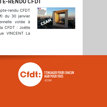
PTE-RENDU CFDT
ompte-rendu CFDT
M) du 30 janvier
ennelle votée à
la CFDT : Joëlle
que VINCENT La