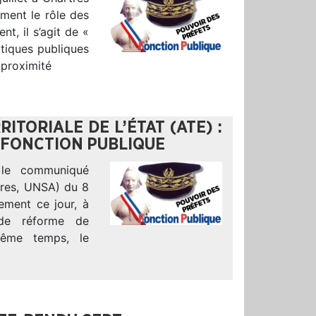
ement le rôle des
t, il s’agit de «
itiques publiques
 proximité
ITORIALE DE L’ÉTAT (ATE) :
 FONCTION PUBLIQUE
 le communiqué
ires, UNSA) du 8
ement ce jour, à
 de réforme de
 même temps, le