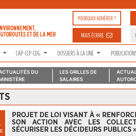
POURQUOI
ADHÉRER ?
NOUS ÉCRIRE
S
CAP-CCP-LDG
DOSSIERS À LA UNE
PUBLICATION
ACTUALITÉS DU
LES GRILLES DE
ACTUAL
MINISTÈRE
SALAIRES
AUTORO
TS
PROJET DE LOI VISANT À « RENFORC
SON ACTION AVEC LES COLLECTI
.
SÉCURISER LES DÉCIDEURS PUBLICS 
6