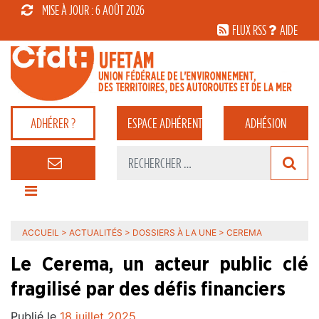
MISE À JOUR : 6 AOÛT 2026
FLUX RSS
AIDE
ADHÉRER ?
ESPACE
ADHÉRENT
ADHÉSION
ACCUEIL
>
ACTUALITÉS
>
DOSSIERS À LA UNE
>
CEREMA
Le Cerema, un acteur public clé
fragilisé par des défis financiers
Publié le
18 juillet 2025