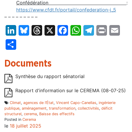
Confédération
:
https://www.cfdt.fr/portail/confederation-j_5
– – – – – – – – –
LinkedIn
Bluesky
Threads
X
Facebook
WhatsApp
Telegram
Print
Email
Partager
Documents
Synthèse du rapport sénatorial
Rapport d'information sur le CEREMA (08-07-25)
Climat
,
agences de l’État
,
Vincent Capo-Canellas
,
ingénierie
publique
,
aménagement
,
transformation
,
collectivités
,
déficit
structurel
,
cerema
,
Baisse des effectifs
Posted in
Cerema
le
18 juillet 2025