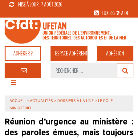
MISE À JOUR : 7 AOÛT 2026
FLUX RSS
AIDE
ADHÉRER ?
ESPACE
ADHÉRENT
ADHÉSION
ACCUEIL
>
ACTUALITÉS
>
DOSSIERS À LA UNE
>
LE PÔLE
MINISTÉRIEL
Réunion d’urgence au ministère :
des paroles émues, mais toujours