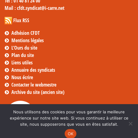
Tél
: 01 40 81 24 00
Mail
: cfdt.syndicat@i-carre.net
Flux RSS
Adhésion CFDT
Mentions légales
L’Ours du site
Plan du site
Liens utiles
Annuaire des syndicats
Nous écrire
Contacter le webmestre
Archive du site (ancien site)
Nous utilisons des cookies pour vous garantir la meilleure
expérience sur notre site web. Si vous continuez à utiliser ce
site, nous supposerons que vous en êtes satisfait.
OK