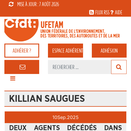
MISE À JOUR : 7 AOÛT 2026
FLUX RSS
AIDE
ADHÉRER ?
ESPACE
ADHÉRENT
ADHÉSION
KILLIAN SAUGUES
10
Sep.
2025
DEUX AGENTS DÉCÉDÉS DANS