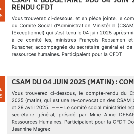
CSAM « BUDGÉTAIRE »DU 04 JUIN 2
RENDU CFDT
.
5
Vous trouverez ci-dessous, et en pièce jointe, le c
du Comité Social d’Administration Ministériel (CSAM
(Exceptionnel) qui s’est tenu le 04 juin 2025 après-mid
à ce comité les, ministres François Rebsamen et
Runacher, accompagnés du secrétaire général et de l
ressources humaines. Participaient pour la CFDT
CSAM DU 04 JUIN 2025 (MATIN) : C
.
Vous trouverez ci-dessous, le compte-rendu du 
5
2025 (matin), qui est une re-convocation des CSAM 
et 29 avril 2025. – – – Le comité social ministériel es
secrétaire général, présidé par Mme Anne DEBAR
Ressources Humaines. Participaient pour la CFDT Do
Jeannine Magrex