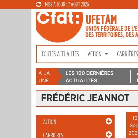
MISE À JOUR : 7 AOÛT 2026
TOUTES ACTUALITÉS
ACTION
CARRIÈRE
A LA
LES 100 DERNIÈRES
UNE
ACTUALITÉS
FRÉDÉRIC JEANNOT
10
ACTION
Sep
202
CARRIÈRES