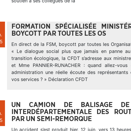
soutien à ses collègues de la
FORMATION SPÉCIALISÉE MINISTÉ
BOYCOTT PAR TOUTES LES OS
.
5
En direct de la FSM, boycott par toutes les Organisa
« Le dialogue social plus que jamais en panne au
transition écologique, la CFDT s’adresse aux minis
et Mme PANNIER-RUNACHER : quand allez-vous e
administration une réelle écoute des représentants
vos services ? » Déclaration CFDT
UN CAMION DE BALISAGE DE 
INTERDÉPARTEMENTALE DES ROUT
.
PAR UN SEMI-REMORQUE
5
Un accident s’est produit hier, 12 juin, vers 13 heure