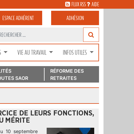
FLUX RSS
AIDE
ESPACE
ADHÉRENT
ADHÉSION
S
VIE AU TRAVAIL
INFOS UTILES
ITÉS
RÉFORME DES
UTES SAOR
RETRAITES
CICE DE LEURS FONCTIONS,
U MÉRITE
 du 10 septembre