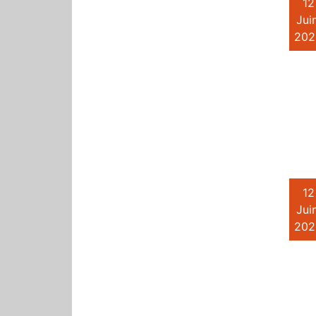
12
Juin
202
12
Juin
202