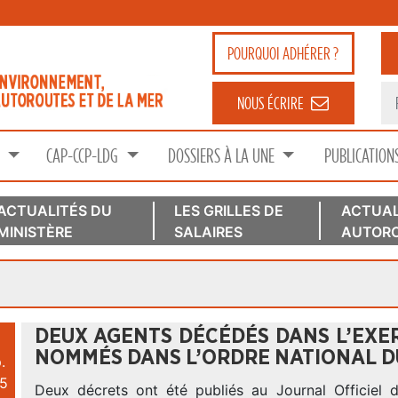
POURQUOI
ADHÉRER ?
NOUS ÉCRIRE
S
CAP-CCP-LDG
DOSSIERS À LA UNE
PUBLICATION
ACTUALITÉS DU
LES GRILLES DE
ACTUAL
MINISTÈRE
SALAIRES
AUTORO
DEUX AGENTS DÉCÉDÉS DANS L’EXER
NOMMÉS DANS L’ORDRE NATIONAL D
.
5
Deux décrets ont été publiés au Journal Officiel