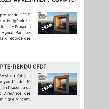
025 APRÈS-MIDI : COMPTE-
ompte-rendu CFDT,
) « budgétaire »
i. – – – Présents
 Agnès Pannier-
a directrice des
OMPTE-RENDU CFDT
CSAM du 04 juin
boycottés des 10
t, en l’absence du
 Directrice des
minique Vincent,