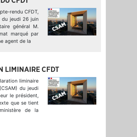
NDU CFDT
ompte-rendu CFDT,
 du jeudi 26 juin
aire général M.
imat marqué par
ne agent de la
N LIMINAIRE CFDT
aration liminaire
 (CSAM) du jeudi
eur le président,
exte que se tient
 ministère de la