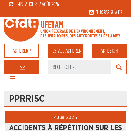
MISE À JOUR : 7 AOÛT 2026
FLUX RSS
AIDE
ADHÉRER ?
ESPACE
ADHÉRENT
ADHÉSION
PPRRISC
4
Juil.
2025
ACCIDENTS À RÉPÉTITION SUR LES