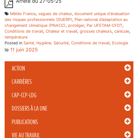
Arrêté du 27-05-25
Météo France
,
vagues de chaleur
,
document unique d'évaluation
des risques professionnels (DUERP)
,
Plan national d’adaptation au
changement climatique (PNACC)
,
protéger
,
Par UFETAM-CFDT
,
Conditions de travail
,
Chaleur et travail
,
grosses chaleurs
,
canicule
,
température
Posted in
Santé, Hygiène, Sécurité, Conditions de travail
,
Ecologie
le
11 juin 2025
ACTION
CARRIÈRES
CAP-CCP-LDG
DOSSIERS À LA UNE
PUBLICATIONS
VIE AU TRAVAIL