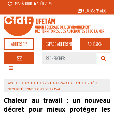
MISE À JOUR : 6 AOÛT 2026
FLUX RSS
AIDE
ADHÉRER ?
ESPACE
ADHÉRENT
ADHÉSION
ACCUEIL
>
ACTUALITÉS
>
VIE AU TRAVAIL
>
SANTÉ, HYGIÈNE,
SÉCURITÉ, CONDITIONS DE TRAVAIL
Chaleur au travail : un nouveau
décret pour mieux protéger les