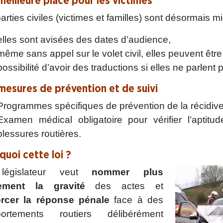
meilleure place pour les victimes
arties civiles (victimes et familles) sont désormais m
elles sont avisées des dates d’audience,
même sans appel sur le volet civil, elles peuvent ê
possibilité d’avoir des traductions si elles ne parlent 
mesures de prévention et de suivi
Programmes spécifiques de prévention de la récidiv
Examen médical obligatoire pour vérifier l’aptit
blessures routières.
quoi cette loi ?
législateur veut
nommer plus
rement la gravité
des actes et
orcer la réponse pénale
face à des
ortements routiers délibérément