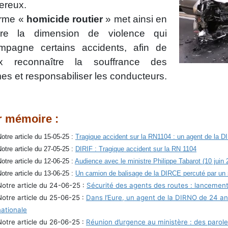
ereux.
erme «
homicide routier
» met ainsi en
ère la dimension de violence qui
mpagne certains accidents, afin de
x reconnaître la souffrance des
mes et responsabiliser les conducteurs.
 mémoire :
otre article du 15-05-25 :
Tragique accident sur la RN1104 : un agent de la DI
otre article du 27-05-25 :
DIRIF : Tragique accident sur la RN 1104
otre article du 12-06-25 :
Audience avec le ministre Philippe Tabarot (10 juin
otre article du 13-06-25 :
Un camion de balisage de la DIRCE percuté par un
Notre article du 24-06-25 :
Sécurité des agents des routes : lancemen
Notre article du 25-06-25 :
Dans l’Eure, un agent de la DIRNO de 24 a
nationale
Notre article du 26-06-25 :
Réunion d’urgence au ministère : des parole