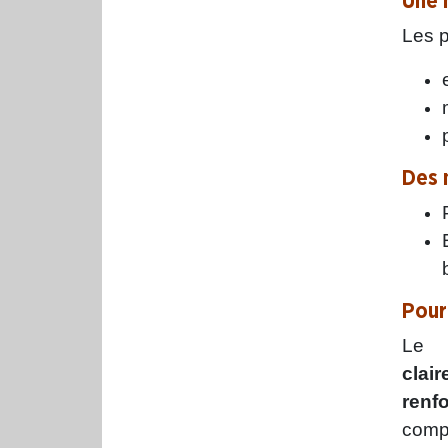
Une 
Les p
Des 
Pour
Le 
clai
renf
comp