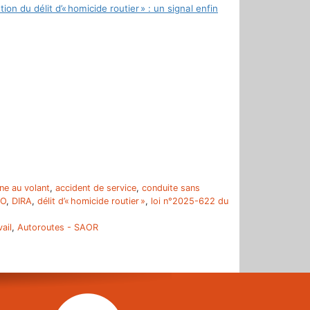
ion du délit d’« homicide routier » : un signal enfin
r
ne au volant
,
accident de service
,
conduite sans
NO
,
DIRA
,
délit d’« homicide routier »
,
loi n°2025-622 du
ail
,
Autoroutes - SAOR