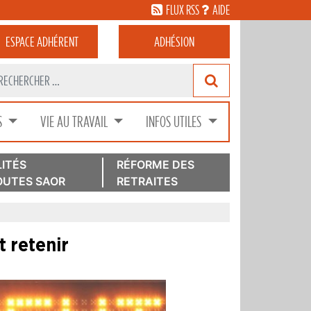
FLUX RSS
AIDE
ESPACE
ADHÉRENT
ADHÉSION
S
VIE AU TRAVAIL
INFOS UTILES
ITÉS
RÉFORME DES
UTES SAOR
RETRAITES
t retenir