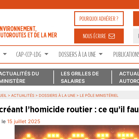
POURQUOI
ADHÉRER ?
NOUS ÉCRIRE
S
CAP-CCP-LDG
DOSSIERS À LA UNE
PUBLICATION
ACTUALITÉS DU
LES GRILLES DE
ACTUAL
MINISTÈRE
SALAIRES
AUTORO
EIL
>
ACTUALITÉS
>
DOSSIERS À LA UNE
>
LE PÔLE MINISTÉRIEL
créant l’homicide routier : ce qu’il fau
 le
15 juillet 2025