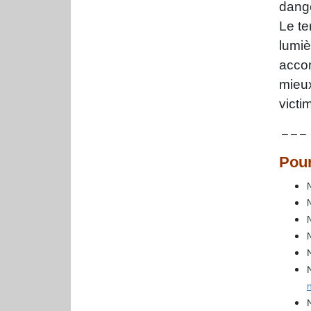
dang
Le t
lumi
acco
mieu
victi
– – –
Pour
N
N
N
N