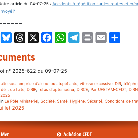
Notre article du 04-07-25 :
Accidents à répétition sur les routes et créat
envoyé ?
– – – – – –
LinkedIn
Bluesky
Threads
X
Facebook
WhatsApp
Telegram
Print
Email
Partage
cuments
oi n° 2025-622 du 09-07-25
uite sous emprise d'alcool ou stupéfiants
,
vitesse excessive
,
DIR
,
télépho
,
délit de fuite
,
DIRIF
,
refus d'optempérer
,
DIRCE
,
Par UFETAM-CFDT
,
DIR
t 2025
 in
Le Pôle Ministériel
,
Société
,
Santé, Hygiène, Sécurité, Conditions de trav
juillet 2025
s Mer
Adhésion CFDT