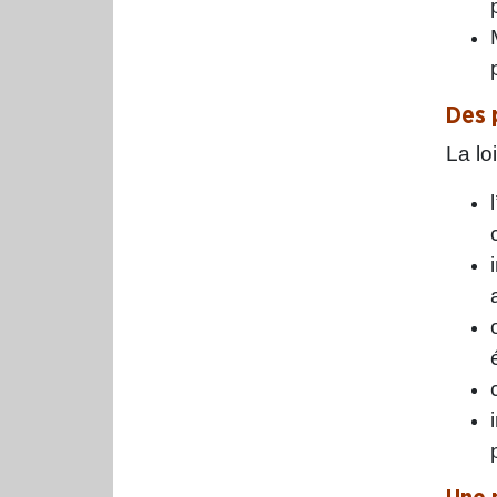
Des 
La lo