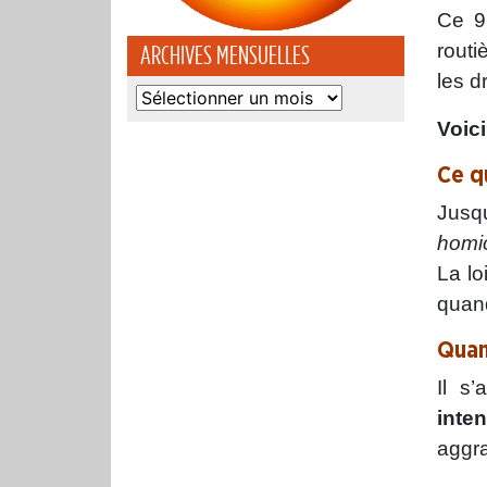
Ce 9 
routi
ARCHIVES MENSUELLES
les 
Archives
mensuelles
Voici
Ce qu
Jusqu
homic
La lo
quand
Quan
Il s
inte
aggr