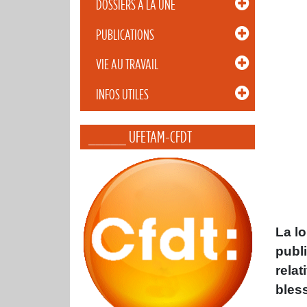
DOSSIERS À LA UNE
PUBLICATIONS
VIE AU TRAVAIL
INFOS UTILES
_____ UFETAM-CFDT
La lo
publ
rela
bles