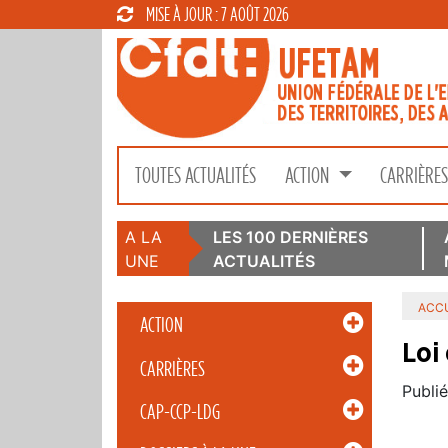
MISE À JOUR : 7 AOÛT 2026
TOUTES ACTUALITÉS
ACTION
CARRIÈRE
A LA
LES 100 DERNIÈRES
UNE
ACTUALITÉS
ACCU
ACTION
Loi 
CARRIÈRES
Publié
CAP-CCP-LDG