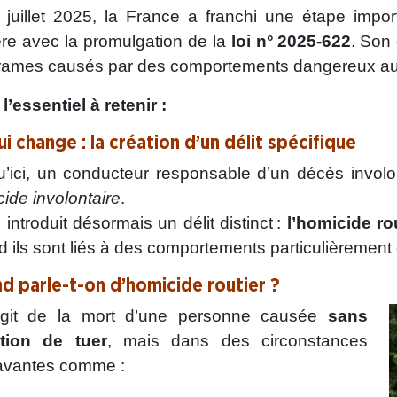
juillet 2025, la France a franchi une étape import
ère avec la promulgation de la
loi n° 2025‑622
. Son 
drames causés par des comportements dangereux au 
 l’essentiel à retenir :
i change : la création d’un délit spécifique
’ici, un conducteur responsable d’un décès involont
ide involontaire
.
i introduit désormais un délit distinct :
l’homicide ro
 ils sont liés à des comportements particulièrement
d parle-t-on d’homicide routier ?
’agit de la mort d’une personne causée
sans
ntion de tuer
, mais dans des circonstances
avantes comme :