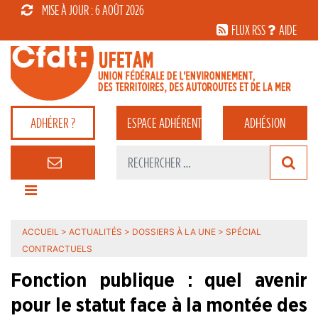
MISE À JOUR : 6 AOÛT 2026
FLUX RSS
AIDE
ADHÉRER ?
ESPACE
ADHÉRENT
ADHÉSION
ACCUEIL
>
ACTUALITÉS
>
DOSSIERS À LA UNE
>
SPÉCIAL
CONTRACTUELS
Fonction publique : quel avenir
pour le statut face à la montée des