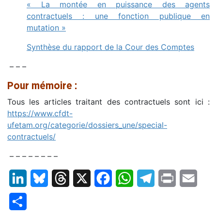
« La montée en puissance des agents
contractuels : une fonction publique en
mutation »
Synthèse du rapport de la Cour des Comptes
– – –
Pour mémoire :
Tous les articles traitant des contractuels sont ici :
https://www.cfdt-
ufetam.org/categorie/dossiers_une/special-
contractuels/
– – – – – – – –
LinkedIn
Bluesky
Threads
X
Facebook
WhatsApp
Telegram
Print
Email
Partager