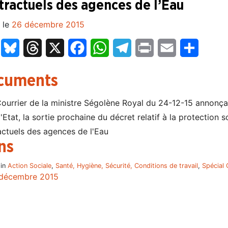
tractuels des agences de l’Eau
 le
26 décembre 2015
LinkedIn
Bluesky
Threads
X
Facebook
WhatsApp
Telegram
Print
Email
Partage
cuments
ourrier de la ministre Ségolène Royal du 24-12-15 annonçan
'Etat, la sortie prochaine du décret relatif à la protectio
actuels des agences de l'Eau
ns
 in
Action Sociale
,
Santé, Hygiène, Sécurité, Conditions de travail
,
Spécial 
décembre 2015