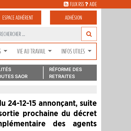
FLUX RSS
AIDE
ESPACE
ADHÉRENT
ADHÉSION
S
VIE AU TRAVAIL
INFOS UTILES
ITÉS
RÉFORME DES
UTES SAOR
RETRAITES
u 24-12-15 annonçant, suite
 sortie prochaine du décret
mplémentaire des agents