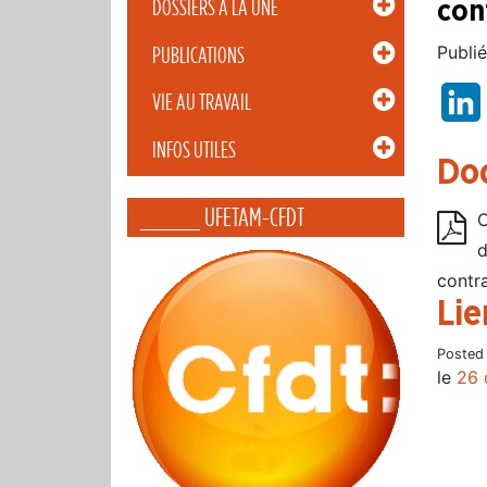
DOSSIERS À LA UNE
con
Publié
PUBLICATIONS
VIE AU TRAVAIL
INFOS UTILES
Do
_____ UFETAM-CFDT
C
d
contr
Lie
Posted
le
26 