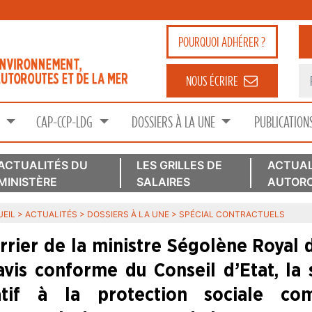
POURQUOI
ADHÉRER ?
NOUS ÉCRIRE
S
CAP-CCP-LDG
DOSSIERS À LA UNE
PUBLICATION
ACTUALITÉS DU
LES GRILLES DE
ACTUAL
MINISTÈRE
SALAIRES
AUTORO
EIL
>
ACTUALITÉS
>
DOSSIERS À LA UNE
>
SPÉCIAL CONTRACTUELS
rrier de la ministre Ségolène Royal d
’avis conforme du Conseil d’Etat, la
atif à la protection sociale co