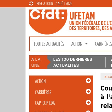
MISE À JOUR : 7 AOÛT 2026
TOUTES ACTUALITÉS
ACTION
CARRIÈRE
A LA
LES 100 DERNIÈRES
UNE
ACTUALITÉS
ACCU
ACTION
Cou
CARRIÈRES
à l
CAP-CCP-LDG
rel