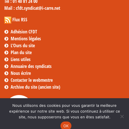
Tél
: 01 40 81 24 00
Mail
: cfdt.syndicat@i-carre.net
Flux RSS
Adhésion CFDT
Mentions légales
L’Ours du site
Plan du site
Liens utiles
Annuaire des syndicats
Nous écrire
Contacter le webmestre
Archive du site (ancien site)
Nous utilisons des cookies pour vous garantir la meilleure
expérience sur notre site web. Si vous continuez à utiliser ce
site, nous supposerons que vous en êtes satisfait.
OK