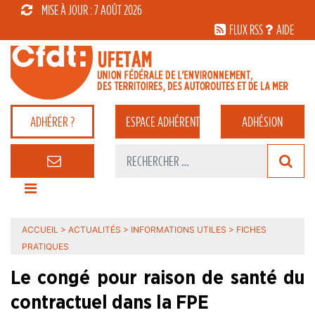
MISE À JOUR : 7 AOÛT 2026
FLUX RSS
AIDE
ADHÉRER ?
ESPACE
ADHÉRENT
ADHÉSION
ACCUEIL
>
ACTUALITÉS
>
INFORMATIONS UTILES
>
FICHES
PRATIQUES
Le congé pour raison de santé du
contractuel dans la FPE