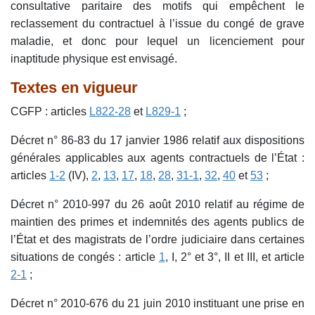
consultative paritaire des motifs qui empêchent le
reclassement du contractuel à l’issue du congé de grave
maladie, et donc pour lequel un licenciement pour
inaptitude physique est envisagé.
Textes en vigueur
CGFP : articles
L822-28
et
L829-1
;
Décret n° 86-83 du 17 janvier 1986 relatif aux dispositions
générales applicables aux agents contractuels de l’État :
articles
1-2
(IV),
2
,
13
,
17
,
18
,
28
,
31-1
,
32
,
40
et
53
;
Décret n° 2010-997 du 26 août 2010 relatif au régime de
maintien des primes et indemnités des agents publics de
l’État et des magistrats de l’ordre judiciaire dans certaines
situations de congés : article
1
, I, 2° et 3°, II et III, et article
2-1
;
Décret n° 2010-676 du 21 juin 2010 instituant une prise en