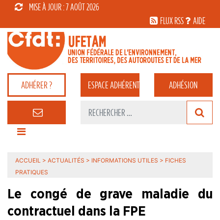
MISE À JOUR : 7 AOÛT 2026
FLUX RSS
AIDE
ADHÉRER ?
ESPACE
ADHÉRENT
ADHÉSION
ACCUEIL
>
ACTUALITÉS
>
INFORMATIONS UTILES
>
FICHES
PRATIQUES
Le congé de grave maladie du
contractuel dans la FPE