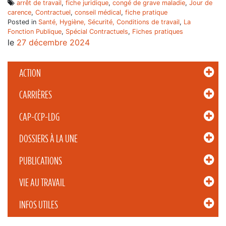
arrêt de travail
,
fiche juridique
,
congé de grave maladie
,
Jour de
carence
,
Contractuel
,
conseil médical
,
fiche pratique
Posted in
Santé, Hygiène, Sécurité, Conditions de travail
,
La
Fonction Publique
,
Spécial Contractuels
,
Fiches pratiques
le
27 décembre 2024
ACTION
CARRIÈRES
CAP-CCP-LDG
DOSSIERS À LA UNE
PUBLICATIONS
VIE AU TRAVAIL
INFOS UTILES