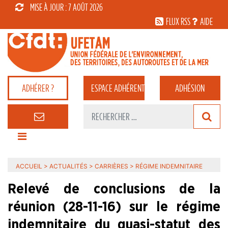
MISE À JOUR : 7 AOÛT 2026
FLUX RSS
AIDE
ADHÉRER ?
ESPACE
ADHÉRENT
ADHÉSION
ACCUEIL
>
ACTUALITÉS
>
CARRIÈRES
>
RÉGIME INDEMNITAIRE
Relevé de conclusions de la
réunion (28-11-16) sur le régime
indemnitaire du quasi-statut des