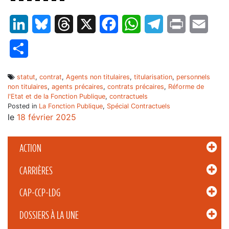
– – – – – – –
LinkedIn
Bluesky
Threads
X
Facebook
WhatsApp
Telegram
Print
Email
Partager
statut
,
contrat
,
Agents non titulaires
,
titularisation
,
personnels
non titulaires
,
agents précaires
,
contrats précaires
,
Réforme de
l'Etat et de la Fonction Publique
,
contractuels
Posted in
La Fonction Publique
,
Spécial Contractuels
le
18 février 2025
ACTION
CARRIÈRES
CAP-CCP-LDG
DOSSIERS À LA UNE