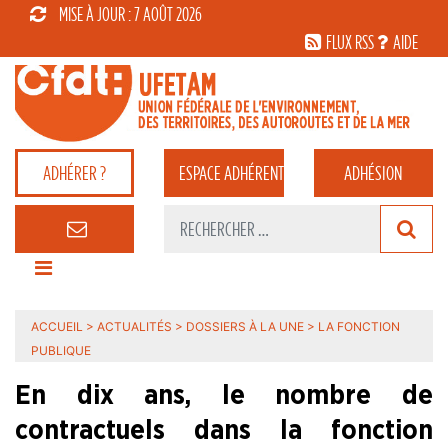
MISE À JOUR : 7 AOÛT 2026
FLUX RSS
AIDE
ADHÉRER ?
ESPACE
ADHÉRENT
ADHÉSION
ACCUEIL
>
ACTUALITÉS
>
DOSSIERS À LA UNE
>
LA FONCTION
PUBLIQUE
En dix ans, le nombre de
contractuels dans la fonction