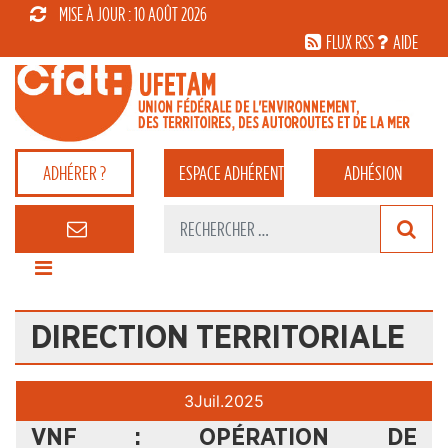
MISE À JOUR : 10 AOÛT 2026
FLUX RSS
AIDE
ADHÉRER ?
ESPACE
ADHÉRENT
ADHÉSION
DIRECTION TERRITORIALE
3
Juil.
2025
VNF : OPÉRATION DE