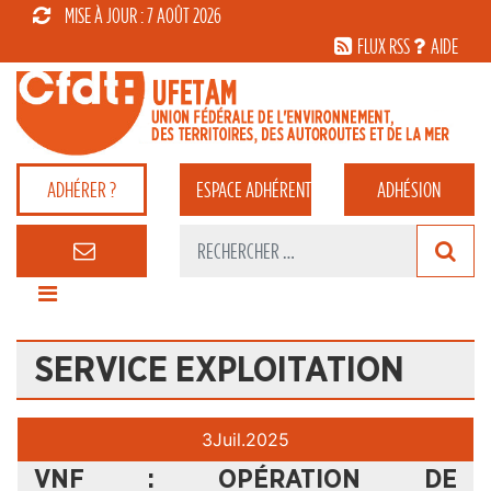
MISE À JOUR : 7 AOÛT 2026
FLUX RSS
AIDE
ADHÉRER ?
ESPACE
ADHÉRENT
ADHÉSION
SERVICE EXPLOITATION
3
Juil.
2025
VNF : OPÉRATION DE